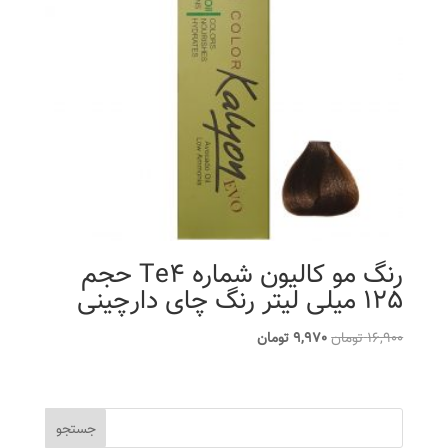
رنگ مو کالیون شماره Te4 حجم
125 میلی لیتر رنگ چای دارچینی
قیمت
قیمت
16,900
تومان
9,970
تومان
اصلی
فعلی
16,900 تومان
9,970 تومان
بود.
است.