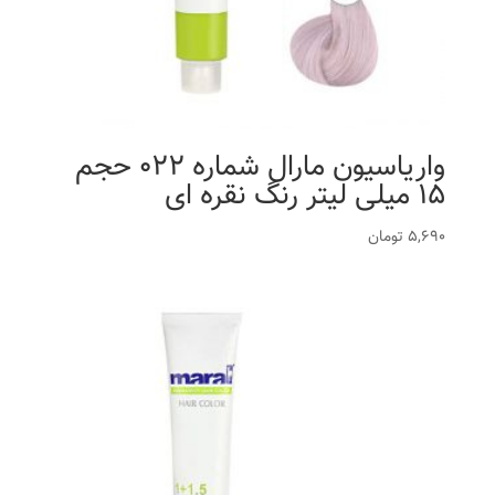
واریاسیون مارال شماره 022 حجم
15 میلی لیتر رنگ نقره ای
5,690
تومان