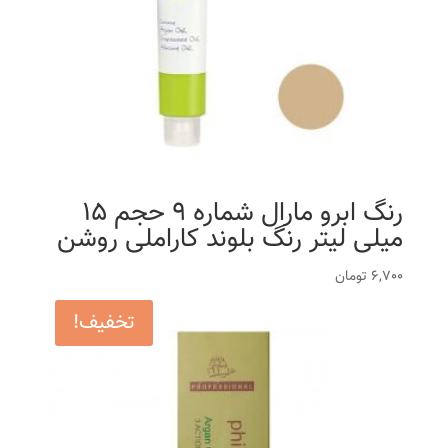
رنگ ابرو مارال شماره 9 حجم 15
میلی لیتر رنگ بلوند کاراملی روشن
6,700
تومان
تخفیف!