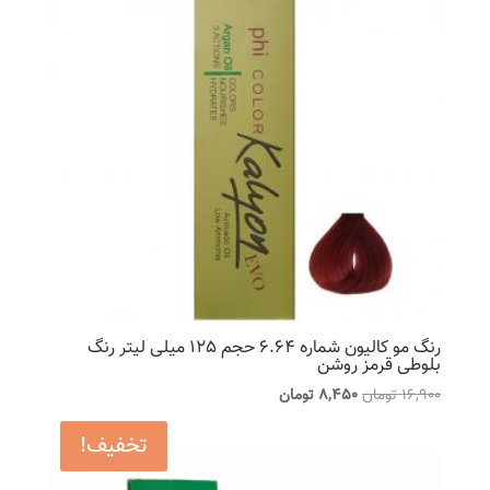
رنگ مو کالیون شماره 6.64 حجم 125 میلی لیتر رنگ
بلوطی قرمز روشن
قیمت
قیمت
16,900
تومان
8,450
تومان
اصلی
فعلی
تخفیف!
16,900 تومان
8,450 تومان
بود.
است.