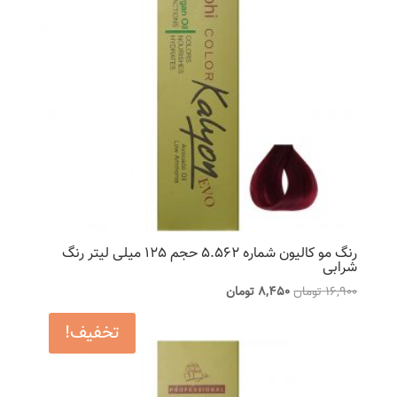
رنگ مو کالیون شماره 5.562 حجم 125 میلی لیتر رنگ
شرابی
قیمت
قیمت
16,900
تومان
8,450
تومان
اصلی
فعلی
تخفیف!
16,900 تومان
8,450 تومان
بود.
است.