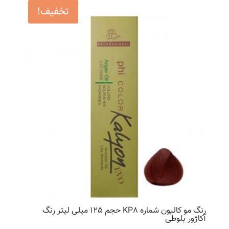
تخفیف!
16,900 تومان
8,450 تومان
بود.
است.
رنگ مو کالیون شماره KP8 حجم 125 میلی لیتر رنگ
آکاژور بلوطی