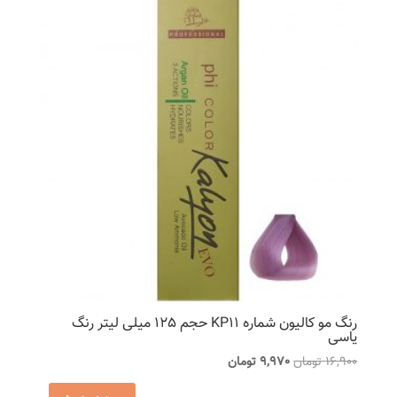
رنگ مو کالیون شماره KP11 حجم 125 میلی لیتر رنگ
یاسی
قیمت
قیمت
16,900
تومان
9,970
تومان
اصلی
فعلی