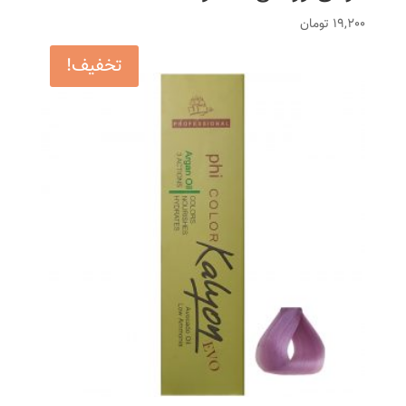
19,200
تومان
تخفیف!