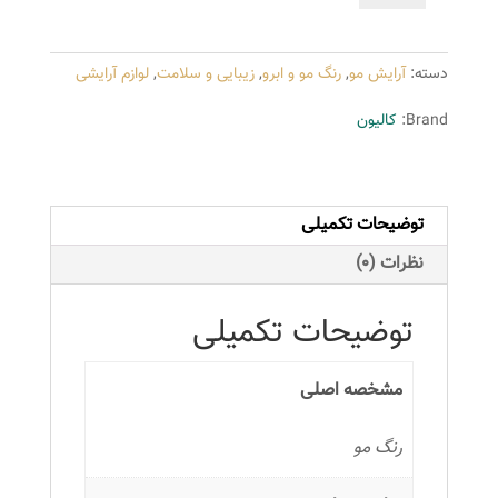
کالیون
سری
دسته:
آرایش مو
,
رنگ مو و ابرو
,
زیبایی و سلامت
,
لوازم آرایشی
تنباکویی
شماره
Brand:
کالیون
T4
حجم
125
توضیحات تکمیلی
میلی
لیتر
نظرات (0)
رنگ
تنباکویی
توضیحات تکمیلی
تیره
عدد
مشخصه اصلی
رنگ مو