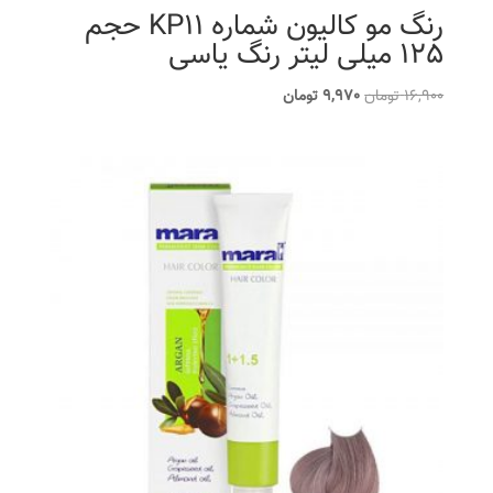
رنگ مو کالیون شماره KP11 حجم
125 میلی لیتر رنگ یاسی
قیمت
قیمت
16,900
تومان
9,970
تومان
اصلی
فعلی
16,900 تومان
9,970 تومان
بود.
است.