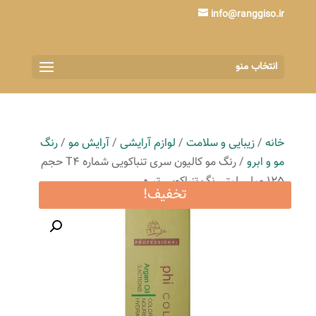
info@ranggiso.ir
انتخاب منو
خانه
/
زیبایی و سلامت
/
لوازم آرایشی
/
آرایش مو
/
رنگ
مو و ابرو
/ رنگ مو کالیون سری تنباکویی شماره T4 حجم
125 میلی لیتر رنگ تنباکویی تیره
تخفیف!