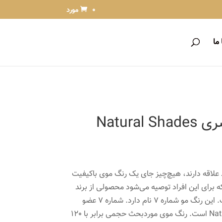
0 مورد
ما
رنگ موی ریتون سری Natural Shades
د علاقه دارند، هیچ‌چیز جای یک رنگ موی باکیفیت
که برای این افراد توصیه می‌شود محصولی از برند
ایتالیایی «ریتون» (Reyton) است. این رنگ مو شماره 7 نام دارد. شماره 7 عضو
بلوند سری معروف Natural Shades است. رنگ موی موردبحث حجمی برابر با 120