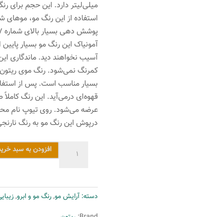
میلی‌لیتر دارد. این حجم برای ر
استفاده از این رنگ مو، موهای شم
آمونیاک این رنگ مو بسیار پایین 
آسیب نخواهند دید. ماندگاری این ر
بسیار مناسب است. پس از استفاده
قهوه‌ای درمی‌آید. این رنگ کاملا
عرضه می‌شود. روی تیوپ نام محص
درپوش این رنگ مو به رنگ نارنج
رنگ
افزودن به سبد خرید
موی
ریتون
سری
دسته:
آرایش مو
,
رنگ مو و ابرو
,
زیبای
Natural
Shades