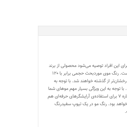
رای این افراد توصیه می‌شود محصولی از برند
ایتالیایی «ریتون» (Reyton) است. این رنگ مو شماره 7 نام دارد. شماره 7 عضو بلوند سری معروف Natural Shades است. رنگ موی موردبحث حجمی برابر با 120
خشان‌تر از گذشته خواهند شد. با توجه به
یین است. با توجه به این ویژگی بسیار مهم موهای شما
آسیب نخواهند دید. ماندگاری این رنگ مو بسیار بالا است و به‌آسانی و به‌مرورزمان کمرنگ نمی‌شود. رنگ موی ریتون شماره 7 برای استفاده‌ی آرایشگرهای حرفه‌ای هم
 خواهد بود. رنگ مو در یک تیوپ سفیدرنگ
.