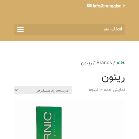
info@ranggiso.ir
انتخاب منو
خانه
/ Brands / ریتون
ریتون
نمایش همه 10 نتیجه