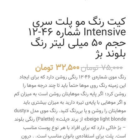
کیت رنگ مو پلت سری
Intensive شماره 46-12
حجم 50 میلی لیتر رنگ
بلوند بژ
قیمت
قیمت
75,000
تومان
32,500
تومان
اصلی
فعلی
رنگ موی شماره‌ی 46-12 رنگی روشن دارد که برای ایجاد
75,000 تومان
32,500 
این زمینه رنگ روی موها حتماً باید تا چند درجه موها را
بود.
است.
روشن کرد؛ اگر پایه رنگ موهایتان روشن است به میزان کم
و اگر موهایی با پایه‌ی تیره دارید به میزان بیشتری باید
موهایتان را روشن و یا بی‌رنگ کنید. رنگ موی مدل «dusty
beige light blonde» از برند «پلت» (Palette) رنگی بلوند
– بژ خاکی دارد که برای افراد با هر نوع پوست‌ مناسب
است. پلت برای استفاده‌ی بانوان مناسب است. . درون