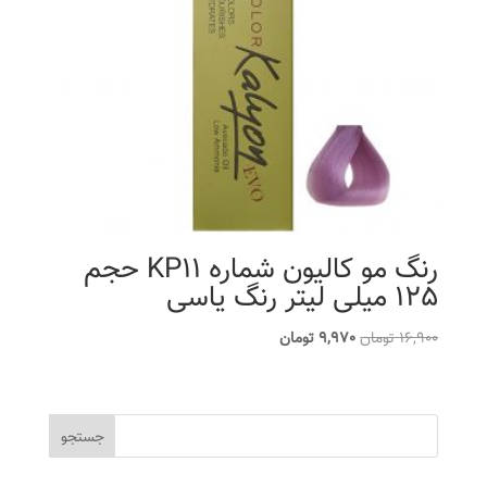
رنگ مو کالیون شماره KP11 حجم
125 میلی لیتر رنگ یاسی
قیمت
قیمت
16,900
تومان
9,970
تومان
اصلی
فعلی
16,900 تومان
9,970 تومان
بود.
است.