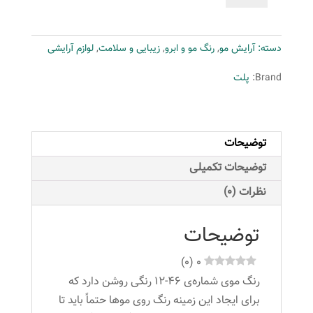
مو
پلت
دسته:
آرایش مو
,
رنگ مو و ابرو
,
زیبایی و سلامت
,
لوازم آرایشی
سری
Intensive
Brand:
پلت
شماره
46-
12
توضیحات
حجم
50
توضیحات تکمیلی
میلی
نظرات (0)
لیتر
رنگ
توضیحات
بلوند
بژ
)
0
(
0
عدد
رنگ موی شماره‌ی 46-12 رنگی روشن دارد که
برای ایجاد این زمینه رنگ روی موها حتماً باید تا