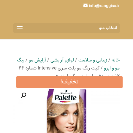
info@ranggiso.ir
انتخاب منو
خانه
/
زیبایی و سلامت
/
لوازم آرایشی
/
آرایش مو
/
رنگ
مو و ابرو
/ کیت رنگ مو پلت سری Intensive شماره 46-
12 حجم 50 میلی لیتر رنگ بلوند بژ
تخفیف!