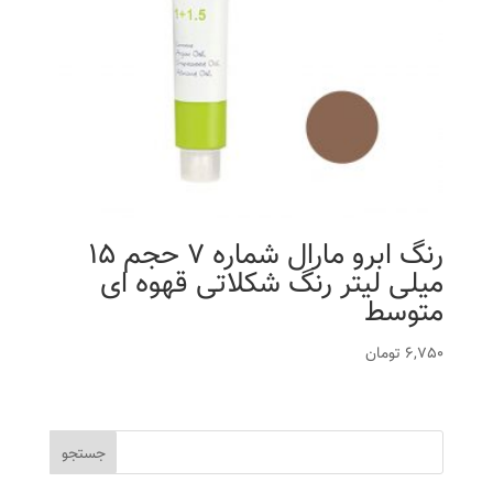
رنگ ابرو مارال شماره 7 حجم 15
میلی لیتر رنگ شکلاتی قهوه ای
متوسط
6,750
تومان