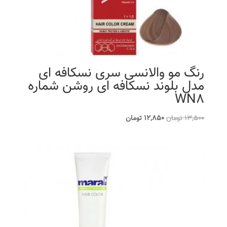
رنگ مو والانسی سری نسکافه ای
مدل بلوند نسکافه ای روشن شماره
WN8
قیمت
قیمت
13,500
تومان
12,850
تومان
اصلی
فعلی
13,500 تومان
12,850 تومان
بود.
است.