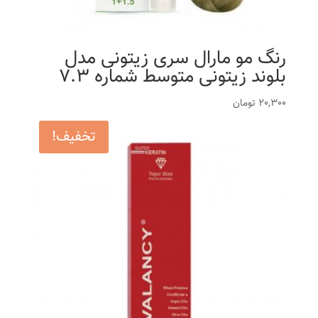
رنگ مو مارال سری زیتونی مدل
بلوند زیتونی متوسط شماره 7.3
20,300
تومان
تخفیف!