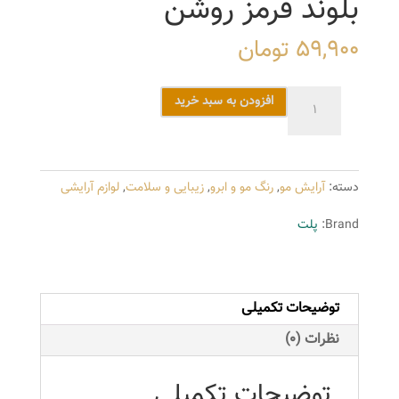
بلوند قرمز روشن
59,900
تومان
کیت
افزودن به سبد خرید
رنگ
مو
پلت
دسته:
آرایش مو
,
رنگ مو و ابرو
,
زیبایی و سلامت
,
لوازم آرایشی
سری
DELUXE
Brand:
پلت
شماره
887-
7
توضیحات تکمیلی
حجم
50
نظرات (0)
میلی
لیتر
توضیحات تکمیلی