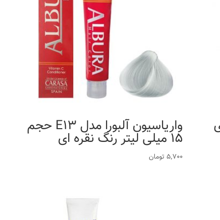
ی
واریاسیون آلبورا مدل E13 حجم
15 میلی لیتر رنگ نقره ای
5,700
تومان