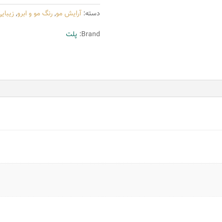
پلت
دسته:
آرایش مو
,
رنگ مو و ابرو
,
زیبای
سری
DELUXE
Brand:
پلت
شماره
0-
3
حجم
50
میلی
لیتر
رنگ
قهوه
ای
تیره
عدد