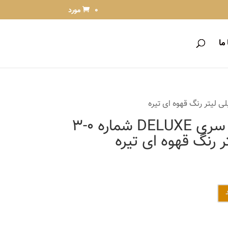
0 مورد
ما
کیت رنگ مو پلت سری DELUXE شماره 0-3