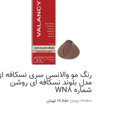
رنگ مو والانسی سری نسکافه ا
مدل بلوند نسکافه ای روشن
شماره WN8
قیمت
قیمت
13,500
تومان
12,850
تومان
اصلی
فعلی
13,500 تومان
12,850 تومان
بود.
است.