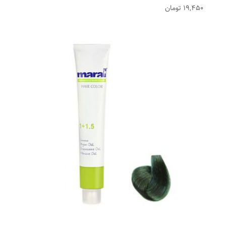
19,450
تومان