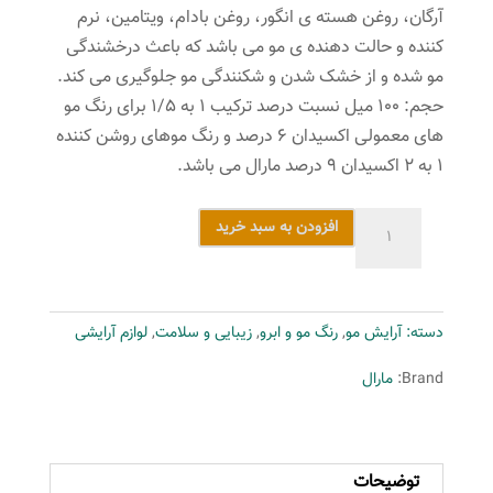
آرگان، روغن هسته ی انگور، روغن بادام، ویتامین، نرم
کننده و حالت دهنده ی مو می باشد که باعث درخشندگی
مو شده و از خشک شدن و شکنندگی مو جلوگیری می کند.
حجم: ۱۰۰ میل نسبت درصد ترکیب ۱ به ۱/۵ برای رنگ مو
های معمولی اکسیدان ۶ درصد و رنگ موهای روشن کننده
۱ به ۲ اکسیدان ۹ درصد مارال می باشد.
کیت
افزودن به سبد خرید
رنگ
مو
مارال
دسته:
آرایش مو
,
رنگ مو و ابرو
,
زیبایی و سلامت
,
لوازم آرایشی
شماره
6.78
Brand:
مارال
رنگ
قهوه
ای
توضیحات
کاپوچینو