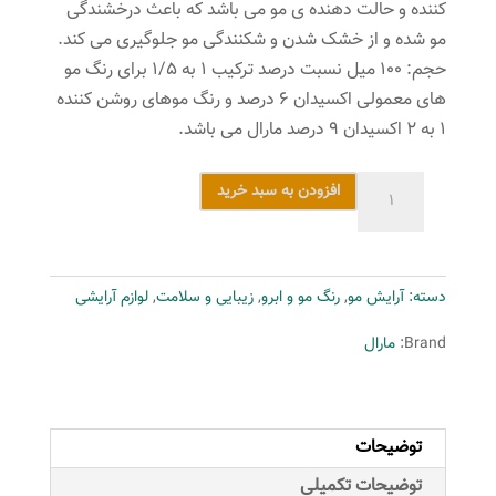
کننده و حالت دهنده ی مو می باشد که باعث درخشندگی
مو شده و از خشک شدن و شکنندگی مو جلوگیری می کند.
حجم: ۱۰۰ میل نسبت درصد ترکیب ۱ به ۱/۵ برای رنگ مو
های معمولی اکسیدان ۶ درصد و رنگ موهای روشن کننده
۱ به ۲ اکسیدان ۹ درصد مارال می باشد.
کیت
افزودن به سبد خرید
رنگ
مو
مارال
دسته:
آرایش مو
,
رنگ مو و ابرو
,
زیبایی و سلامت
,
لوازم آرایشی
شماره
6.68
Brand:
مارال
رنگ
ماهاگونی
شرابی
توضیحات
عدد
توضیحات تکمیلی