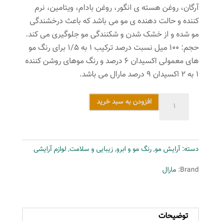
آرگان، روغن هسته ی انگور، روغن بادام، ویتامین، نرم
کننده و حالت دهنده ی مو می باشد که باعث درخشندگی
مو شده و از خشک شدن و شکنندگی مو جلوگیری می کند.
حجم: ۱۰۰ میل نسبت درصد ترکیب ۱ به ۱/۵ برای رنگ مو
های معمولی اکسیدان ۶ درصد و رنگ موهای روشن کننده
۱ به ۲ اکسیدان ۹ درصد مارال می باشد.
کیت
افزودن به سبد خرید
رنگ
مو
مارال
دسته:
آرایش مو
,
رنگ مو و ابرو
,
زیبایی و سلامت
,
لوازم آرایشی
سری
هایلایت
Brand:
مارال
شماره
12.56
رنگ
توضیحات
مرواریدی