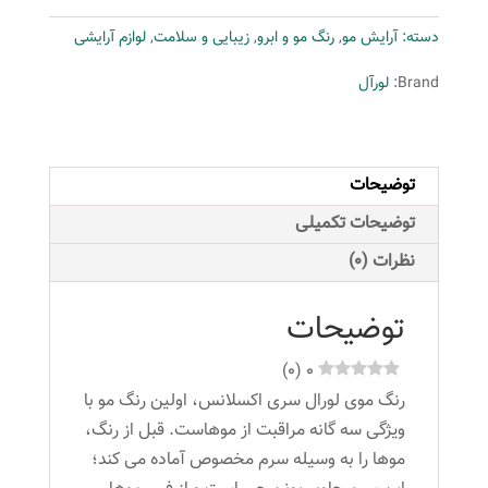
لورآل
دسته:
آرایش مو
,
رنگ مو و ابرو
,
زیبایی و سلامت
,
لوازم آرایشی
مدل
Excellence
Brand:
لورآل
شماره
9
حجم
توضیحات
50
میلی
توضیحات تکمیلی
لیتر
نظرات (0)
رنگ
بلوند
توضیحات
خیلی
روشن
)
0
(
0
عدد
رنگ موی لورال سری اکسلانس، اولین رنگ مو با
ویژگی سه گانه مراقبت از موهاست. قبل از رنگ،
موها را به وسیله سرم مخصوص آماده می کند؛