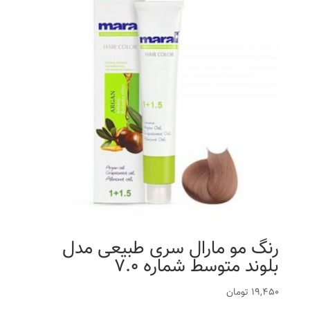
رنگ مو مارال سری طبیعی مدل
بلوند متوسط شماره 7.0
19,450
تومان