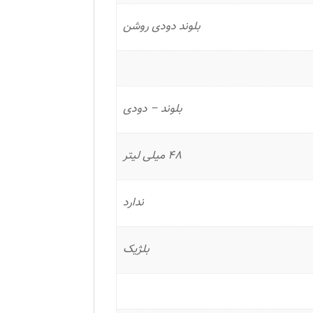
بلوند دودی روشن
بلوند – دودی
48 میلی لیتر
ندارد
بلژیک