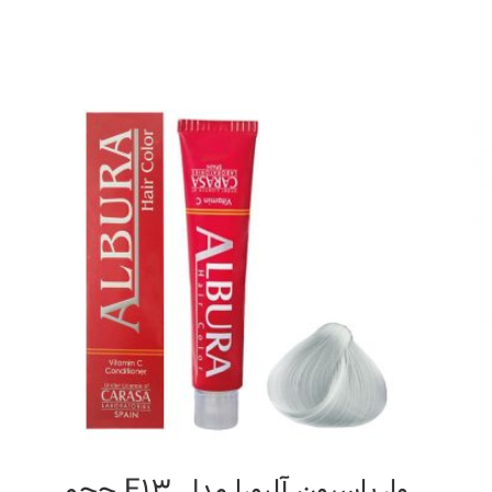
واریاسیون آلبورا مدل E13 حجم