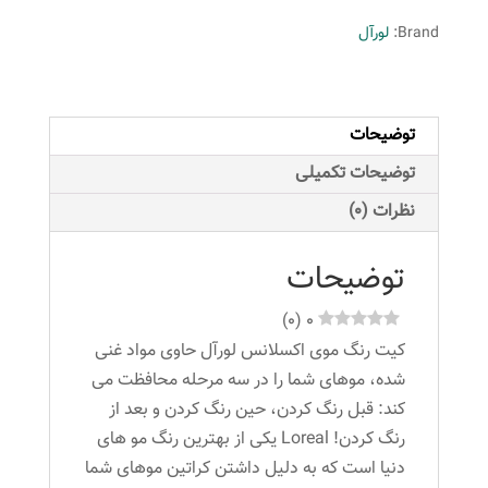
Excellence
Brand:
لورآل
شماره
6.1
حجم
توضیحات
48
میلی
توضیحات تکمیلی
لیتر
نظرات (0)
رنگ
قهوه
توضیحات
ای
عدد
)
0
(
0
کیت رنگ موی اکسلانس لورآل حاوی مواد غنی
شده، موهای شما را در سه مرحله محافظت می
کند: قبل رنگ کردن، حین رنگ کردن و بعد از
رنگ کردن! Loreal یکی از بهترین رنگ مو های
دنیا است که به دلیل داشتن کراتین موهای شما