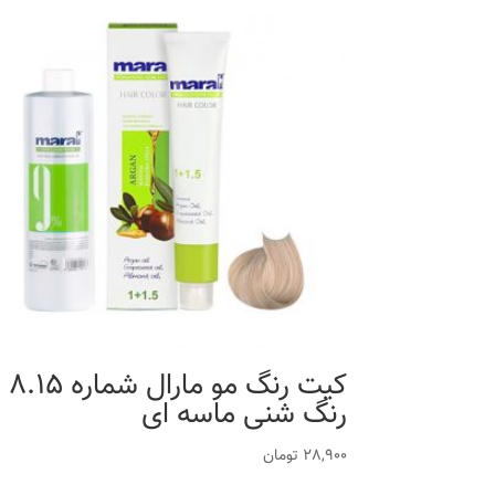
کیت رنگ مو مارال شماره 8.15
رنگ شنی ماسه ای
28,900
تومان