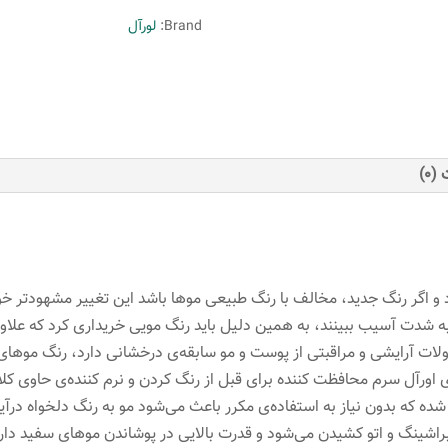
Excellence
Brand:
لورآل
شماره
6.1
حجم
48
میلی
(0)
لیتر
رنگ
قهوه
ای
دودی
و اگر رنگ جدید، مخالف با رنگ طبیعی مو‌ها باشد این تغییر مشهود‌تر خوا
عدد
 شدت آسیب ببینند، به همین دلیل باید رنگ مویی خریداری کرد که علاوه بر
صولات آرایشی و مراقبتی از پوست و مو سابقه‌ی درخشانی دارد، رنگ مو‌ه
ی اورآل سرم محافظت کننده برای قبل از رنگ کردن و نرم کننده‌ی حاوی 
 شده که بدون نیاز به استفاده‌ی مکرر باعث می‌شود مو به رنگ دلخواه در‌آی