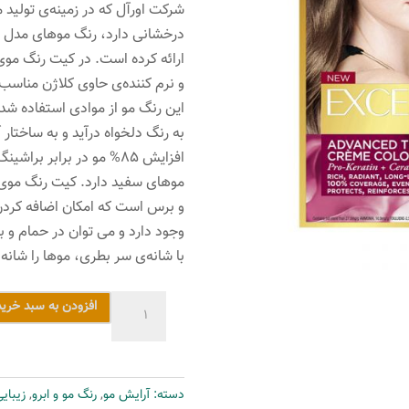
شرکت اورآل که در زمینه‌ی تولید
درخشانی دارد، رنگ مو‌های مدل ا
ارائه کرده است. در کیت رنگ موی
و نرم کننده‌ی حاوی کلاژن مناسب 
این رنگ مو از موادی استفاده شده
به رنگ دلخواه در‌آید و به ساختا
افزایش 85% مو در برابر 
و برس است که امکان اضافه کردن
وجود دارد و می توان در حمام و ب
با شانه‌ی سر بطری، موها را شان
کیت
افزودن به سبد خرید
رنگ
مو
لورآل
دسته:
آرایش مو
,
رنگ مو و ابرو
,
زیبای
مدل