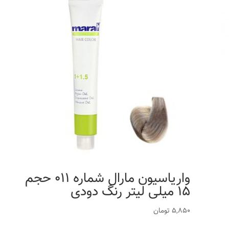
واریاسیون مارال شماره 011 حجم
15 میلی لیتر رنگ دودی
5,850
تومان