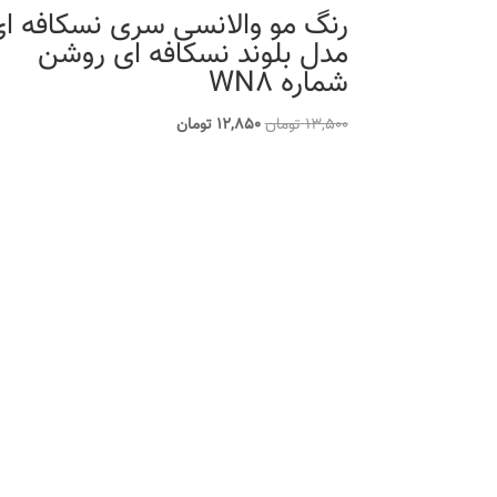
رنگ مو والانسی سری نسکافه ا
مدل بلوند نسکافه ای روشن
شماره WN8
قیمت
قیمت
13,500
تومان
12,850
تومان
اصلی
فعلی
13,500 تومان
12,850 تومان
بود.
است.