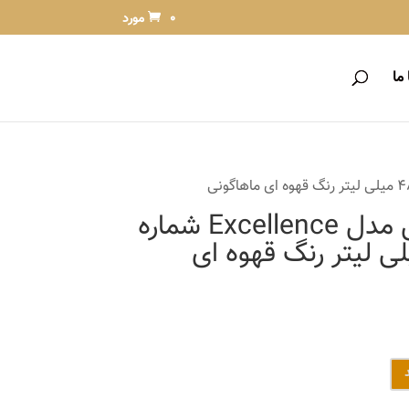
0 مورد
ما
کیت رنگ مو لورآل مدل Excellence شماره
حجم 48 میلی لیتر رنگ قهوه ای