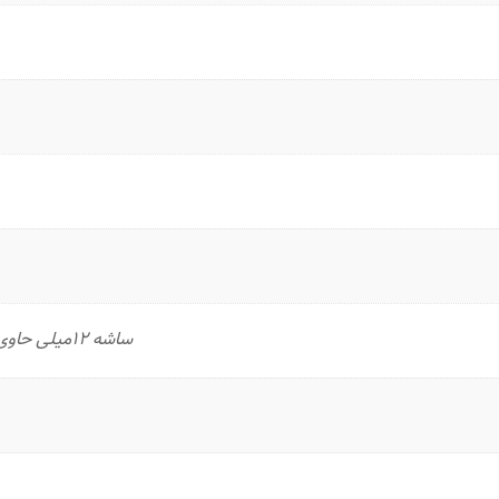
ساشه 12میلی حاوی نرم کننده فیتو بالم کالر ( تثبیت کننده رنگ)