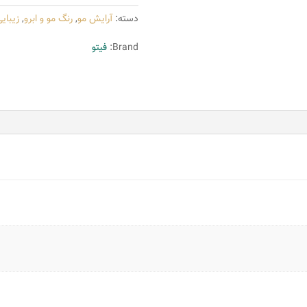
فیتو
دسته:
آرایش مو
,
رنگ مو و ابرو
,
زیبای
مدل
PHYTO
Brand:
فیتو
COLOR
شماره
9
عدد