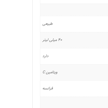
طبیعی
40 میلی لیتر
دارد
ویتامین C
فرانسه