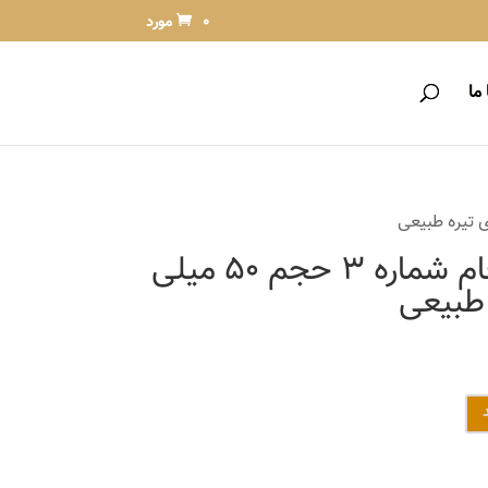
0 مورد
ما
کیت رنگ مو زی فام شماره 3 حجم 50 میلی
 طبیعی