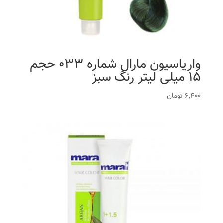
واریاسیون مارال شماره 033 حجم
15 میلی لیتر رنگ سبز
6,400
تومان