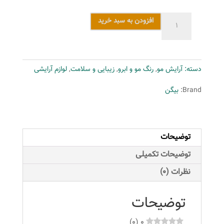
کیت
افزودن به سبد خرید
رنگ
مو
بیگن
دسته:
آرایش مو
,
رنگ مو و ابرو
,
زیبایی و سلامت
,
لوازم آرایشی
سری
Speedy
Brand:
بیگن
Colour
شماره
101
توضیحات
حجم
40
توضیحات تکمیلی
میلی
نظرات (0)
لیتر
رنگ
توضیحات
مشکی
طبیعی
)
0
(
0