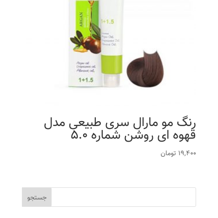
رنگ مو مارال سری طبیعی مدل
قهوه ای روشن شماره 5.0
19,400
تومان