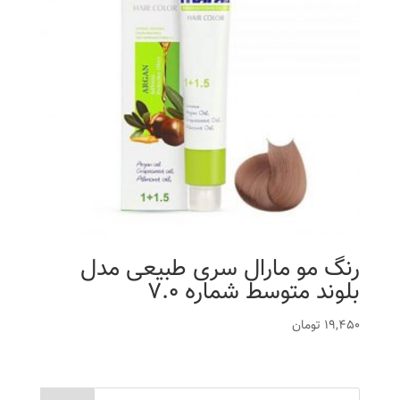
رنگ مو مارال سری طبیعی مدل
بلوند متوسط شماره 7.0
19,450
تومان