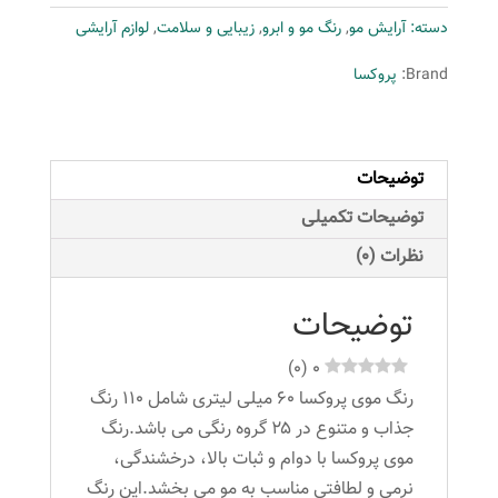
102
دسته:
آرایش مو
,
رنگ مو و ابرو
,
زیبایی و سلامت
,
لوازم آرایشی
حجم
60
Brand:
پروکسا
میلی
لیتر
رنگ
توضیحات
سبز
عدد
توضیحات تکمیلی
نظرات (0)
توضیحات
)
0
(
0
رنگ موی پروکسا ۶۰ میلی لیتری شامل ۱۱۰ رنگ
جذاب و متنوع در ۲۵ گروه رنگی می باشد.رنگ
موی پروکسا با دوام و ثبات بالا، درخشندگی،
نرمی و لطافتی مناسب به مو می بخشد.این رنگ