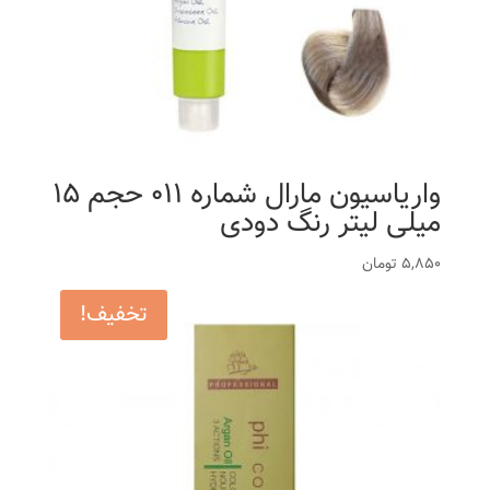
واریاسیون مارال شماره 011 حجم 15
میلی لیتر رنگ دودی
5,850
تومان
تخفیف!