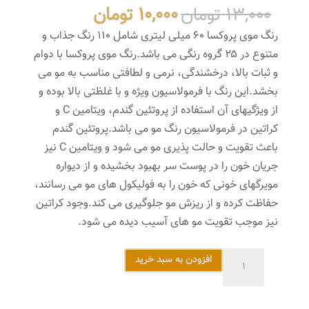
قیمت
قیمت
13,000
تومان
10,000
تومان
اصلی
فعلی
رنگ موی پروکسا ۶۰ میلی لیتری شامل ۱۱۰ رنگ جذاب و
13,000 تومان
10,000 تومان
متنوع در ۲۵ گروه رنگی می باشد.رنگ موی پروکسا با دوام
بود.
است.
و ثبات بالا، درخشندگی، نرمی و لطافتی مناسب به مو می
بخشد.این رنگ با فرمولاسیون ویژه و با غلظتی بالا بوده و
از ویژگیهای آن استفاده از پروتئین گندم، ویتامین C و
کراتین در فرمولاسیون رنگ مو می باشد.پروتئین گندم
باعث تقویت و حالت پذیری مو می شود و ویتامین C نیز
جریان خون را در پوست سر بهبود بخشیده و از دیواره
مویرگهای خونی که خون را به فولیکول های مو می رسانند،
حفاظت کرده و از ریزش مو جلوگیری می کند.وجود کراتین
نیز موجب تقویت مو های آسیب دیده می شود.
واریاسیون
افزودن به سبد خرید
پروکسا
شماره