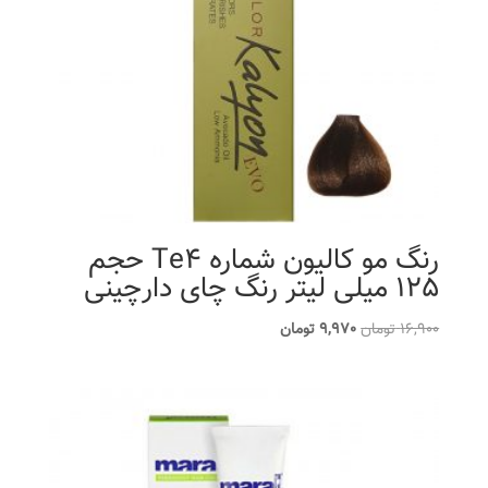
رنگ مو کالیون شماره Te4 حجم
125 میلی لیتر رنگ چای دارچینی
قیمت
قیمت
16,900
تومان
9,970
تومان
اصلی
فعلی
16,900 تومان
9,970 تومان
بود.
است.