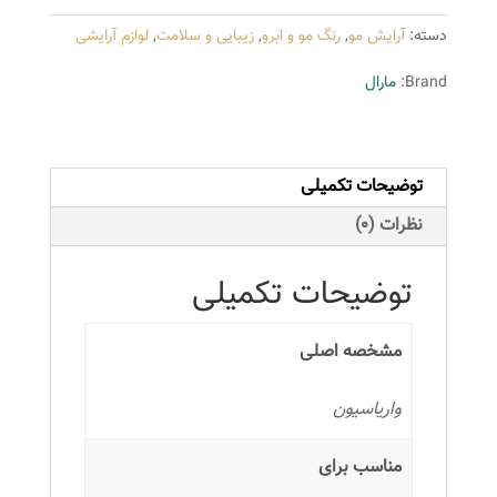
066
دسته:
آرایش مو
,
رنگ مو و ابرو
,
زیبایی و سلامت
,
لوازم آرایشی
حجم
15
Brand:
مارال
میلی
لیتر
رنگ
توضیحات تکمیلی
قرمز
عدد
نظرات (0)
توضیحات تکمیلی
مشخصه اصلی
واریاسیون
مناسب برای