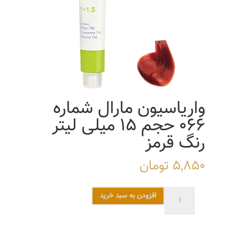
واریاسیون مارال شماره
066 حجم 15 میلی لیتر
رنگ قرمز
5,850
تومان
واریاسیون
افزودن به سبد خرید
مارال
شماره