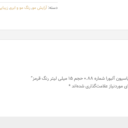
0.88
دسته:
آرایش مو
,
رنگ مو و ابرو
,
زیبای
حجم
15
میلی
لیتر
رنگ
قرمز
عدد
 حجم 15 میلی لیتر رنگ قرمز”
 موردنیاز علامت‌گذاری شده‌اند
*