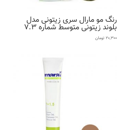
رنگ مو مارال سری زیتونی مدل
بلوند زیتونی متوسط شماره 7.3
20,300
تومان