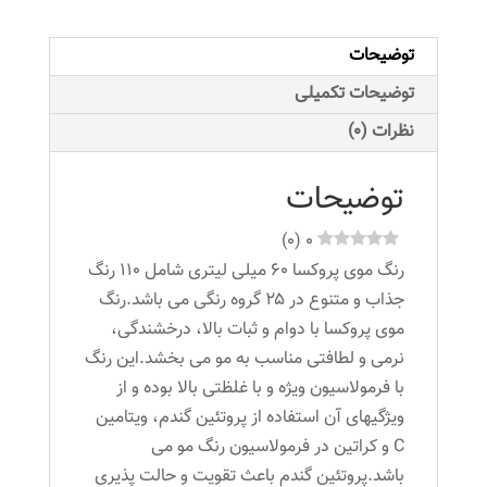
8.01
حجم
توضیحات
60
میلی
توضیحات تکمیلی
لیتر
نظرات (0)
رنگ
بلوند
توضیحات
طبیعی
دودی
)
0
(
0
روشن
رنگ موی پروکسا ۶۰ میلی لیتری شامل ۱۱۰ رنگ
عدد
جذاب و متنوع در ۲۵ گروه رنگی می باشد.رنگ
موی پروکسا با دوام و ثبات بالا، درخشندگی،
نرمی و لطافتی مناسب به مو می بخشد.این رنگ
با فرمولاسیون ویژه و با غلظتی بالا بوده و از
ویژگیهای آن استفاده از پروتئین گندم، ویتامین
C و کراتین در فرمولاسیون رنگ مو می
باشد.پروتئین گندم باعث تقویت و حالت پذیری