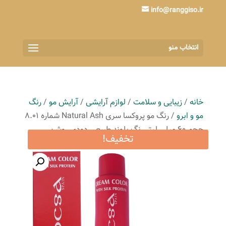
info@ranggiso.ir
انتخاب منو
خانه
/
زیبایی و سلامت
/
لوازم آرایشی
/
آرایش مو
/
رنگ
مو و ابرو
/ رنگ مو پروکسا سری Natural Ash شماره 8.01
حجم 60 میلی لیتر رنگ بلوند طبیعی دودی روشن
تخفیف!