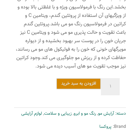
بخشد.این رنگ با فرمولاسیون ویژه و با غلظتی بالا بوده و
از ویژگیهای آن استفاده از پروتئین گندم، ویتامین C و
کراتین در فرمولاسیون رنگ مو می باشد.پروتئین گندم
باعث تقویت و حالت پذیری مو می شود و ویتامین C نیز
جریان خون را در پوست سر بهبود بخشیده و از دیواره
مویرگهای خونی که خون را به فولیکول های مو می رسانند،
حفاظت کرده و از ریزش مو جلوگیری می کند.وجود کراتین
نیز موجب تقویت مو های آسیب دیده می شود.
رنگ
افزودن به سبد خرید
مو
پروکسا
سری
دسته:
آرایش مو
,
رنگ مو و ابرو
,
زیبایی و سلامت
,
لوازم آرایشی
Natural
Ash
Brand:
پروکسا
شماره