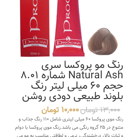
رنگ مو پروکسا سری
Natural Ash شماره 8.01
حجم 60 میلی لیتر رنگ
بلوند طبیعی دودی روشن
قیمت
قیمت
13,000
تومان
10,000
تومان
اصلی
فعلی
رنگ موی پروکسا ۶۰ میلی لیتری شامل ۱۱۰ رنگ جذاب و
13,000 تومان
10,000 تومان
متنوع در ۲۵ گروه رنگی می باشد.رنگ موی پروکسا با دوام
بود.
است.
و ثبات بالا، درخشندگی، نرمی و لطافتی مناسب به مو می