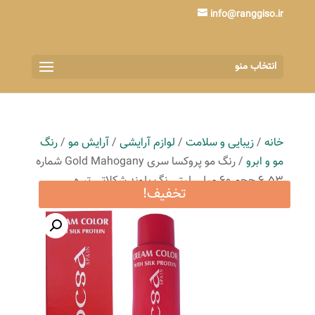
info@ranggiso.ir
انتخاب منو
خانه
/
زیبایی و سلامت
/
لوازم آرایشی
/
آرایش مو
/
رنگ
مو و ابرو
/ رنگ مو پروکسا سری Gold Mahogany شماره
6.53 حجم 60 میلی لیتر رنگ بلوند شکلاتی تیره
تخفیف!