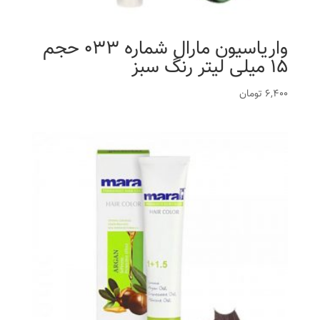
واریاسیون مارال شماره 033 حجم
15 میلی لیتر رنگ سبز
6,400
تومان