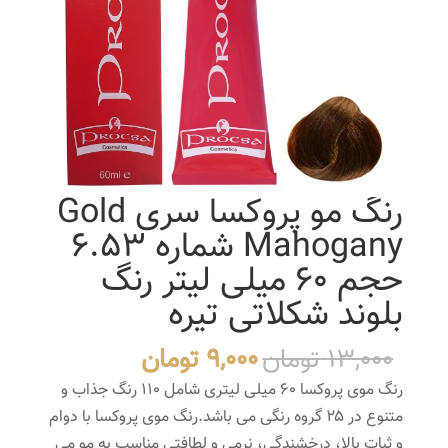
رنگ مو پروکسا سری Gold
Mahogany شماره 6.53
حجم 60 میلی لیتر رنگ
بلوند شکلاتی تیره
قیمت
قیمت
13,000
تومان
9,000
تومان
اصلی
فعلی
رنگ موی پروکسا ۶۰ میلی لیتری شامل ۱۱۰ رنگ جذاب و
13,000 تومان
9,000 تومان
متنوع در ۲۵ گروه رنگی می باشد.رنگ موی پروکسا با دوام
بود.
است.
و ثبات بالا، درخشندگی، نرمی و لطافتی مناسب به مو می