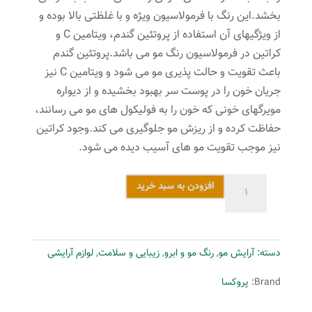
بخشد.این رنگ با فرمولاسیون ویژه و با غلظتی بالا بوده و
از ویژگیهای آن استفاده از پروتئین گندم، ویتامین C و
کراتین در فرمولاسیون رنگ مو می باشد.پروتئین گندم
باعث تقویت و حالت پذیری مو می شود و ویتامین C نیز
جریان خون را در پوست سر بهبود بخشیده و از دیواره
مویرگهای خونی که خون را به فولیکول های مو می رسانند،
حفاظت کرده و از ریزش مو جلوگیری می کند.وجود کراتین
نیز موجب تقویت مو های آسیب دیده می شود.
رنگ
افزودن به سبد خرید
مو
پروکسا
سری
دسته:
آرایش مو
,
رنگ مو و ابرو
,
زیبایی و سلامت
,
لوازم آرایشی
Gold
Mahogany
Brand:
پروکسا
شماره