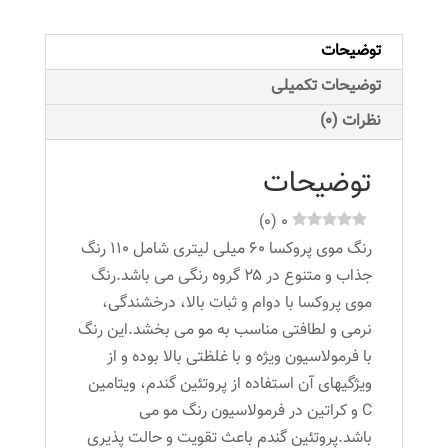
6.53
حجم
توضیحات
60
میلی
توضیحات تکمیلی
لیتر
نظرات (0)
رنگ
بلوند
توضیحات
شکلاتی
تیره
)
0
(
0
عدد
رنگ موی پروکسا ۶۰ میلی لیتری شامل ۱۱۰ رنگ
جذاب و متنوع در ۲۵ گروه رنگی می باشد.رنگ
موی پروکسا با دوام و ثبات بالا، درخشندگی،
نرمی و لطافتی مناسب به مو می بخشد.این رنگ
با فرمولاسیون ویژه و با غلظتی بالا بوده و از
ویژگیهای آن استفاده از پروتئین گندم، ویتامین
C و کراتین در فرمولاسیون رنگ مو می
باشد.پروتئین گندم باعث تقویت و حالت پذیری