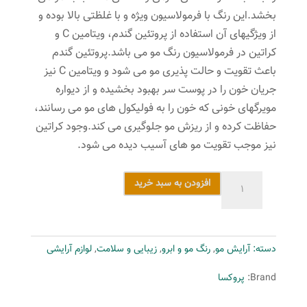
بخشد.این رنگ با فرمولاسیون ویژه و با غلظتی بالا بوده و
از ویژگیهای آن استفاده از پروتئین گندم، ویتامین C و
کراتین در فرمولاسیون رنگ مو می باشد.پروتئین گندم
باعث تقویت و حالت پذیری مو می شود و ویتامین C نیز
جریان خون را در پوست سر بهبود بخشیده و از دیواره
مویرگهای خونی که خون را به فولیکول های مو می رسانند،
حفاظت کرده و از ریزش مو جلوگیری می کند.وجود کراتین
نیز موجب تقویت مو های آسیب دیده می شود.
رنگ
افزودن به سبد خرید
مو
پروکسا
سری
دسته:
آرایش مو
,
رنگ مو و ابرو
,
زیبایی و سلامت
,
لوازم آرایشی
Caramel
شماره
Brand:
پروکسا
5.34