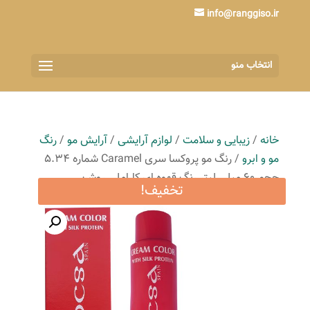
info@ranggiso.ir
انتخاب منو
خانه
/
زیبایی و سلامت
/
لوازم آرایشی
/
آرایش مو
/
رنگ
مو و ابرو
/ رنگ مو پروکسا سری Caramel شماره 5.34
حجم 60 میلی لیتر رنگ قهوه ای کاراملی روشن
تخفیف!