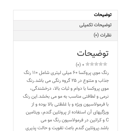
حجم
60
توضیحات
میلی
لیتر
توضیحات تکمیلی
رنگ
نظرات (0)
قهوه
ای
توضیحات
کاراملی
روشن
)
0
(
0
عدد
رنگ موی پروکسا ۶۰ میلی لیتری شامل ۱۱۰ رنگ
جذاب و متنوع در ۲۵ گروه رنگی می باشد.رنگ
موی پروکسا با دوام و ثبات بالا، درخشندگی،
نرمی و لطافتی مناسب به مو می بخشد.این رنگ
با فرمولاسیون ویژه و با غلظتی بالا بوده و از
ویژگیهای آن استفاده از پروتئین گندم، ویتامین
C و کراتین در فرمولاسیون رنگ مو می
باشد.پروتئین گندم باعث تقویت و حالت پذیری