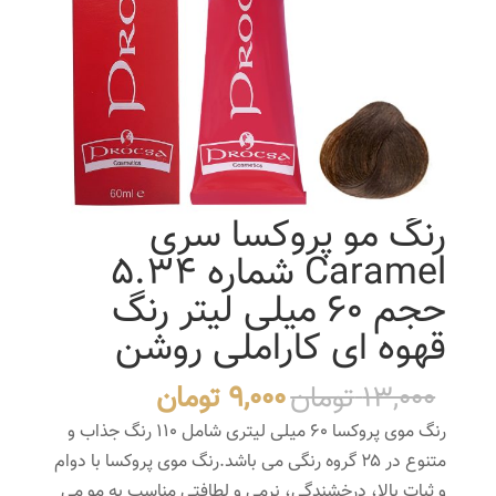
رنگ مو پروکسا سری
Caramel شماره 5.34
حجم 60 میلی لیتر رنگ
قهوه ای کاراملی روشن
قیمت
قیمت
13,000
تومان
9,000
تومان
اصلی
فعلی
رنگ موی پروکسا ۶۰ میلی لیتری شامل ۱۱۰ رنگ جذاب و
13,000 تومان
9,000 تومان
متنوع در ۲۵ گروه رنگی می باشد.رنگ موی پروکسا با دوام
بود.
است.
و ثبات بالا، درخشندگی، نرمی و لطافتی مناسب به مو می