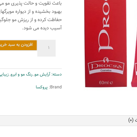
بهبود بخشیده و از دیواره مویرگه
حفاظت کرده و از ریزش مو جلوگی
آسیب دیده می شود.
رنگ
افزودن به سبد خرید
مو
پروکسا
سری
دسته:
آرایش مو
,
رنگ مو و ابرو
,
زیبای
Bronze
شماره
Brand:
پروکسا
6.42
حجم
60
میلی
(0)
لیتر
رنگ