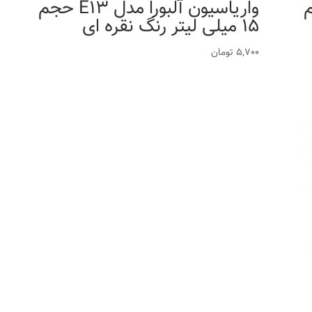
K حجم
واریاسیون آلبورا مدل E13 حجم
15 میلی لیتر رنگ نقره ای
5,700
تومان