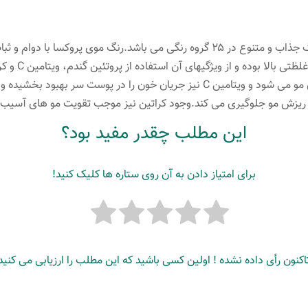
بلوند
برنز
رنگ موی پروکسا ۶۰ میلی لیتری شامل ۱۱۰ رنگ جذاب و متنوع در ۲۵ گروه رنگی می باشد
تیره
مو می بخشد.این ر
عدد
باشد.پروتئین گندم باعث تقویت و حالت پذیری مو می شود و ویتامین C نیز جریان خون را
ز ریزش مو جلوگیری می کند.وجود کراتین نیز موجب تقویت مو های آسیب
این مطلب چقدر مفید بود؟
برای امتیاز دادن به آن روی ستاره ها کلیک کنید!
اکنون رأی داده نشده ! اولین کسی باشید که این مطلب را ارزیابی می کنید