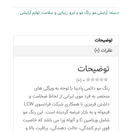
شماره
دسته:
آرایش مو
,
رنگ مو و ابرو
,
زیبایی و سلامت
,
لوازم آرایشی
RV6-
6-
65
حجم
توضیحات
100
نظرات (0)
میلی
لیتر
توضیحات
رنگ
انگوری
)
0
(
0
متوسط
رنگ مو دائمی پادینا با توجه به ویژگی های
عدد
منحصر به فرد موی ایرانی از لحاظ ضخامت و
داشتن قرمزی با همکاری شرکت فرانسوی LCW
فرموله و به بازار عرضه گردیده است. این رنگ مو
شامل ویتامین C و آلوئه ورا می باشد که خاصیت
قوی نرم کنندگی، حالت دهندگی، براقیت بالا و