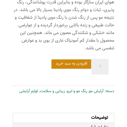
هوای ایران سازگار بوده و بنابراین قدرت پوشانندگی، رنگ
پذیری، ثبات و دوام رنگ موی پادینا بسیار بالا می باشد. در
نتیجه مو پس از رنگ شدن با رنگ موی پادینا از شفافیت و
حالت طبیعی و زنده بالایی برخوردار گردیده و از عوارضی
مانند خشکی و شکنندگی مصون می ماند. همچنین این
محصول با مقدار کم آمونیاک عاری از بوی بد و عوارض
تنفسی می باشد.
رنگ
افزودن به سبد خرید
مو
پادینا
شماره
دسته:
آرایش مو
,
رنگ مو و ابرو
,
زیبایی و سلامت
,
لوازم آرایشی
M10-
11-
2
حجم
توضیحات
100