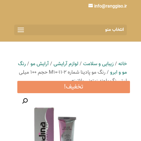
info@ranggiso.ir
انتخاب منو
خانه
/
زیبایی و سلامت
/
لوازم آرایشی
/
آرایش مو
/
رنگ
مو و ابرو
/ رنگ مو پادینا شماره M10-11-2 حجم 100 میلی
لیتر رنگ بلوند زیتونی پلاتینه
تخفیف!