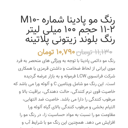
رنگ مو پادینا شماره M10-
11-2 حجم 100 میلی لیتر
رنگ بلوند زیتونی پلاتینه
قیمت
قیمت
11,130
تومان
10,790
تومان
اصلی
فعلی
رنگ مو دائمی پادینا با توجه به ویژگی های منحصر به فرد
11,130 تومان
10,790 تومان
موی ایرانی از لحاظ ضخامت و داشتن قرمزی با همکاری
بود.
است.
شرکت فرانسوی LCW فرموله و به بازار عرضه گردیده
است. این رنگ مو شامل ویتامین C و آلوئه ورا می باشد که
خاصیت قوی نرم کنندگی، حالت دهندگی، براقیت بالا و
مرطوب کنندگی را دارا می باشد. خاصیت ضد التهابی،
التیام بخشی و مرطوب کنندگی بالای گیاه آلوئه ورا
مقاومت مو را نسبت به مواد حساسیت زا، در رنگ مو را
افزایش می دهد. همچنین این رنگ مو با شرایط آب و