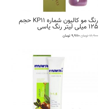
رنگ مو کالیون شماره KP11 حجم
125 میلی لیتر رنگ یاسی
قیمت
قیمت
16,900
تومان
9,970
تومان
اصلی
فعلی
16,900 تومان
9,970 تومان
بود.
است.