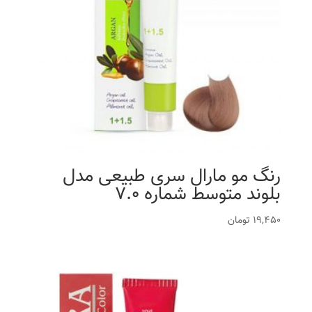
رنگ مو مارال سری طبیعی مدل
بلوند متوسط شماره 7.0
19,450
تومان