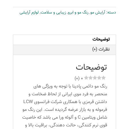
شماره
دسته:
آرایش مو
,
رنگ مو و ابرو
,
زیبایی و سلامت
,
لوازم آرایشی
C4-
5-
1
حجم
توضیحات
100
نظرات (0)
میلی
لیتر
توضیحات
رنگ
قهوه
)
0
(
0
ای
رنگ مو دائمی پادینا با توجه به ویژگی های
دودی
منحصر به فرد موی ایرانی از لحاظ ضخامت و
روشن
داشتن قرمزی با همکاری شرکت فرانسوی LCW
عدد
فرموله و به بازار عرضه گردیده است. این رنگ مو
شامل ویتامین C و آلوئه ورا می باشد که خاصیت
قوی نرم کنندگی، حالت دهندگی، براقیت بالا و