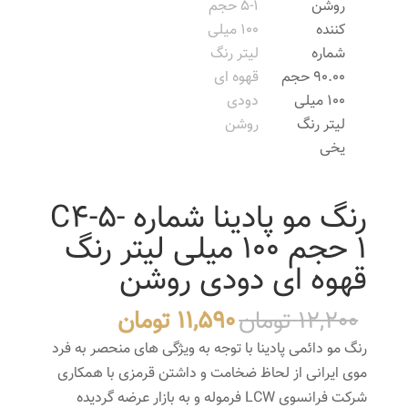
رنگ مو پادینا شماره C4-5-
1 حجم 100 میلی لیتر رنگ
قهوه ای دودی روشن
قیمت
قیمت
12,200
تومان
11,590
تومان
اصلی
فعلی
رنگ مو دائمی پادینا با توجه به ویژگی های منحصر به فرد
12,200 تومان
11,590 تومان
موی ایرانی از لحاظ ضخامت و داشتن قرمزی با همکاری
بود.
است.
شرکت فرانسوی LCW فرموله و به بازار عرضه گردیده