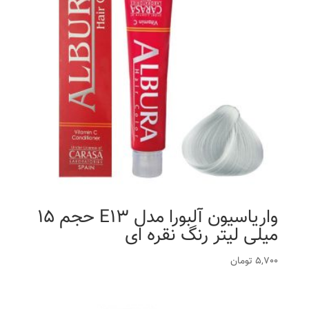
واریاسیون آلبورا مدل E13 حجم 15
میلی لیتر رنگ نقره ای
5,700
تومان