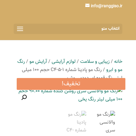
info@ranggiso.ir
انتخاب منو
خانه
/
زیبایی و سلامت
/
لوازم آرایشی
/
آرایش مو
/
رنگ
مو و ابرو
/ رنگ مو پادینا شماره C4-5-1 حجم 100 میلی
لیتر رنگ قهوه ای دودی روشن
تخفیف!