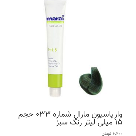
واریاسیون مارال شماره 033 حجم
15 میلی لیتر رنگ سبز
6,400
تومان