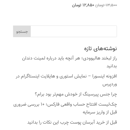
قیمت
قیمت
13,500
تومان
12,850
تومان
اصلی
فعلی
13,500 تومان
12,850 تومان
بود.
است.
نوشته‌های تازه
راز لبخند هالیوودی؛ هر آنچه باید درباره لمینت دندان
بدانید
افزونه اینسورا – نمایش استوری و هایلایت اینستاگرام در
وردپرس
چرا جنس پیرسینگ از خودش مهم‌تر بود برام؟
چک‌لیست افتتاح حساب واقعی فارکس؛ ۱۰ بررسی ضروری
قبل از واریز سرمایه
قبل از خرید آبرسان پوست چرب این نکات را بدانید