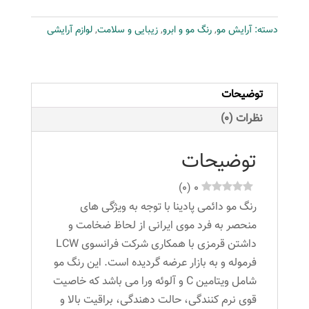
شماره
دسته:
آرایش مو
,
رنگ مو و ابرو
,
زیبایی و سلامت
,
لوازم آرایشی
C10-
11-
1
حجم
توضیحات
100
نظرات (0)
میلی
لیتر
توضیحات
رنگ
بلوند
)
0
(
0
نقره
رنگ مو دائمی پادینا با توجه به ویژگی های
ای
منحصر به فرد موی ایرانی از لحاظ ضخامت و
پلاتینه
داشتن قرمزی با همکاری شرکت فرانسوی LCW
عدد
فرموله و به بازار عرضه گردیده است. این رنگ مو
شامل ویتامین C و آلوئه ورا می باشد که خاصیت
قوی نرم کنندگی، حالت دهندگی، براقیت بالا و