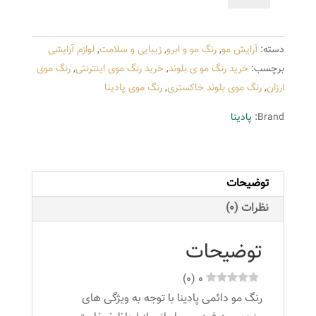
پادینا
شماره
دسته:
آرایش مو
,
رنگ مو و ابرو
,
زیبایی و سلامت
,
لوازم آرایشی
A6
برچسب:
خرید رنگ مو ی بلوند
,
خرید رنگ موی اینترنتی
,
رنگ موی
رنگ
ارزان
,
رنگ موی بلوند خاکستری
,
رنگ موی پادینا
بلوند
خاکستری
Brand:
پادینا
متوسط
عدد
توضیحات
نظرات (0)
توضیحات
)
0
(
0
رنگ مو دائمی پادینا با توجه به ویژگی های