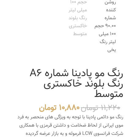
رنگ مو پادینا شماره A6
رنگ بلوند خاکستری
متوسط
قیمت
قیمت
11,220
تومان
10,880
تومان
اصلی
فعلی
رنگ مو دائمی پادینا با توجه به ویژگی های منحصر به فرد
11,220 تومان
10,880 تومان
موی ایرانی از لحاظ ضخامت و داشتن قرمزی با همکاری
بود.
است.
شرکت فرانسوی LCW فرموله و به بازار عرضه گردیده