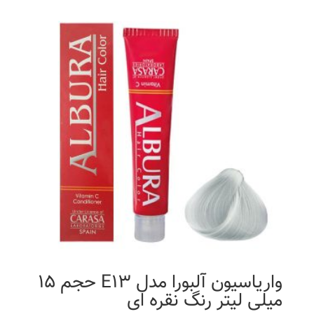
واریاسیون آلبورا مدل E13 حجم 15
میلی لیتر رنگ نقره ای