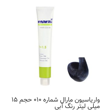
واریاسیون مارال شماره 010 حجم 15
میلی لیتر رنگ آبی