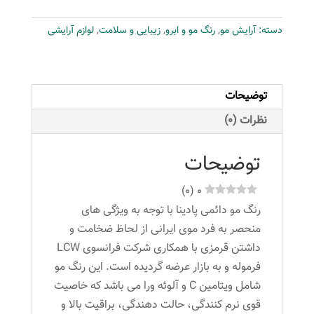
شماره
دسته:
آرایش مو
,
رنگ مو و ابرو
,
زیبایی و سلامت
,
لوازم آرایشی
8-
7
حجم
100
توضیحات
میلی
نظرات (0)
لیتر
رنگ
توضیحات
بلوند
بژ
)
0
(
0
متوسط
رنگ مو دائمی پادینا با توجه به ویژگی های
عدد
منحصر به فرد موی ایرانی از لحاظ ضخامت و
داشتن قرمزی با همکاری شرکت فرانسوی LCW
فرموله و به بازار عرضه گردیده است. این رنگ مو
شامل ویتامین C و آلوئه ورا می باشد که خاصیت
قوی نرم کنندگی، حالت دهندگی، براقیت بالا و