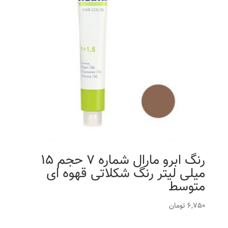
رنگ ابرو مارال شماره 7 حجم 15
میلی لیتر رنگ شکلاتی قهوه ای
متوسط
6,750
تومان