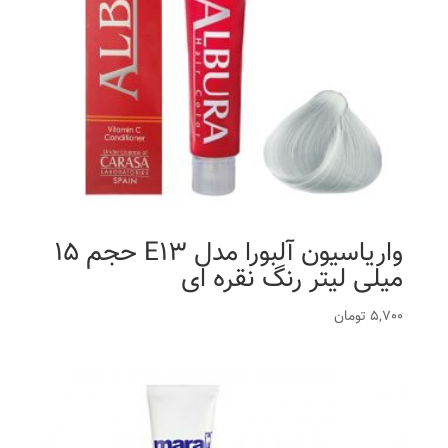
واریاسیون آلبورا مدل E13 حجم 15
میلی لیتر رنگ نقره ای
5,700
تومان