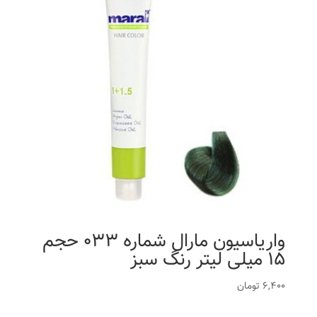
واریاسیون مارال شماره 033 حجم
15 میلی لیتر رنگ سبز
6,400
تومان