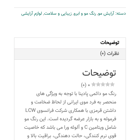
شماره
دسته:
آرایش مو
,
رنگ مو و ابرو
,
زیبایی و سلامت
,
لوازم آرایشی
762-
5
حجم
100
توضیحات
میلی
نظرات (0)
لیتر
رنگ
توضیحات
دارچینی
عدد
)
0
(
0
رنگ مو دائمی پادینا با توجه به ویژگی های
منحصر به فرد موی ایرانی از لحاظ ضخامت و
داشتن قرمزی با همکاری شرکت فرانسوی LCW
فرموله و به بازار عرضه گردیده است. این رنگ مو
شامل ویتامین C و آلوئه ورا می باشد که خاصیت
قوی نرم کنندگی، حالت دهندگی، براقیت بالا و