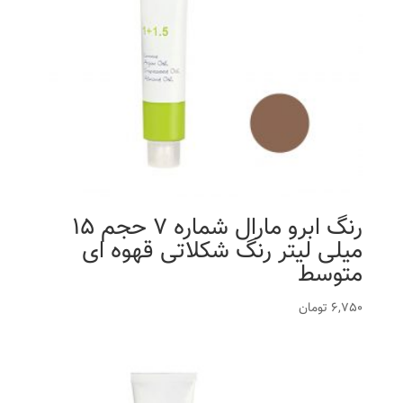
رنگ ابرو مارال شماره 7 حجم 15
میلی لیتر رنگ شکلاتی قهوه ای
متوسط
6,750
تومان