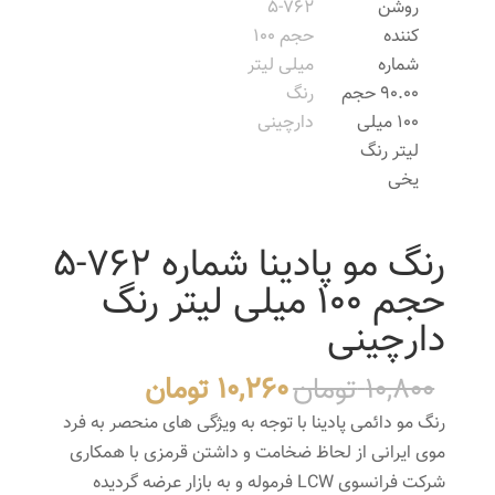
رنگ مو پادینا شماره 762-5
حجم 100 میلی لیتر رنگ
دارچینی
قیمت
قیمت
10,800
تومان
10,260
تومان
اصلی
فعلی
رنگ مو دائمی پادینا با توجه به ویژگی های منحصر به فرد
10,800 تومان
10,260 تومان
موی ایرانی از لحاظ ضخامت و داشتن قرمزی با همکاری
بود.
است.
شرکت فرانسوی LCW فرموله و به بازار عرضه گردیده