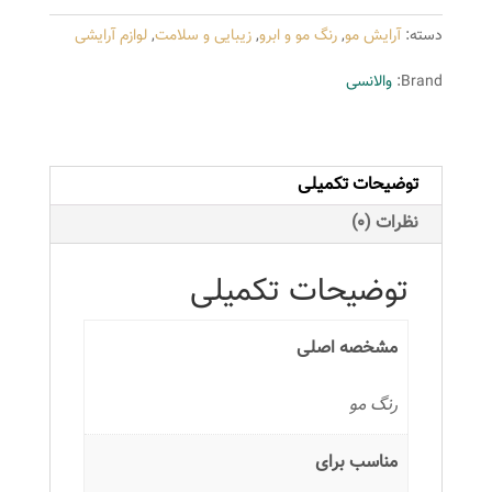
سری
دسته:
آرایش مو
,
رنگ مو و ابرو
,
زیبایی و سلامت
,
لوازم آرایشی
کاکائویی
مدل
Brand:
والانسی
قهوه
ای
کاکائویی
توضیحات تکمیلی
روشن
شماره
نظرات (0)
R5
عدد
توضیحات تکمیلی
مشخصه اصلی
رنگ مو
مناسب برای