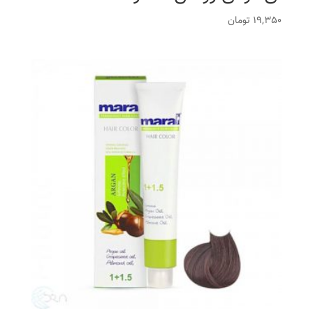
19,350
تومان