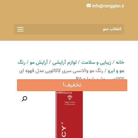
info@ranggiso.ir
انتخاب منو
خانه
/
زیبایی و سلامت
/
لوازم آرایشی
/
آرایش مو
/
رنگ
مو و ابرو
/ رنگ مو والانسی سری کاکائویی مدل قهوه ای
کاکائویی روشن شماره R5
تخفیف!