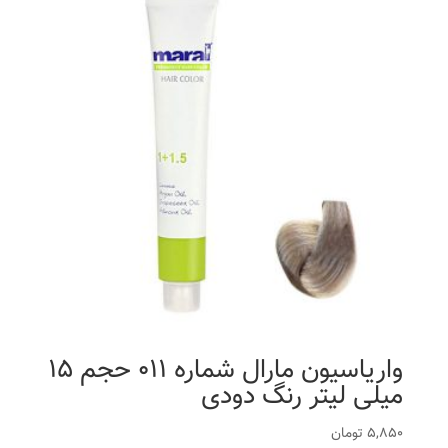
واریاسیون مارال شماره 011 حجم 15
میلی لیتر رنگ دودی
5,850
تومان