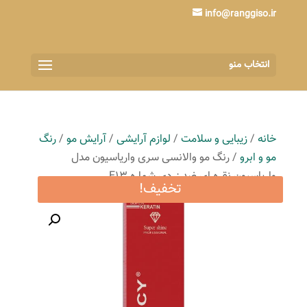
info@ranggiso.ir
انتخاب منو
خانه
/
زیبایی و سلامت
/
لوازم آرایشی
/
آرایش مو
/
رنگ
مو و ابرو
/ رنگ مو والانسی سری واریاسیون مدل
واریاسیون نقره ای ضد زردی شماره E13
تخفیف!