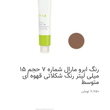
رنگ ابرو مارال شماره 7 حجم 15
میلی لیتر رنگ شکلاتی قهوه ای
متوسط
6,750
تومان