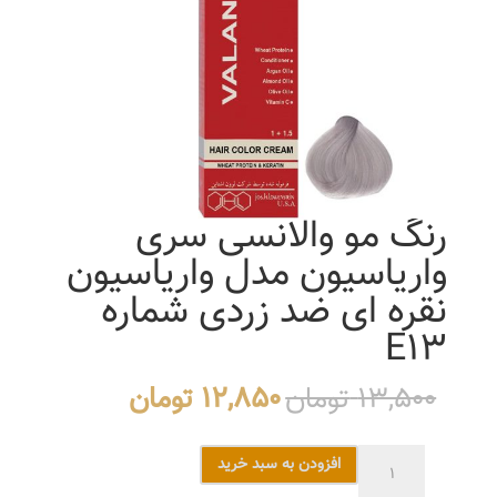
رنگ مو والانسی سری
واریاسیون مدل واریاسیون
نقره ای ضد زردی شماره
E13
قیمت
قیمت
13,500
تومان
12,850
تومان
اصلی
فعلی
13,500 تومان
12,850 تو
رنگ
افزودن به سبد خرید
بود.
است.
مو