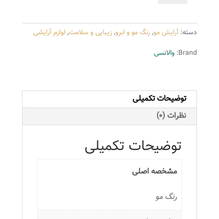
والانسی
سری
دسته:
آرایش مو
,
رنگ مو و ابرو
,
زیبایی و سلامت
,
لوازم آرایشی
واریاسیون
مدل
Brand:
والانسی
واریاسیون
نقره
ای
توضیحات تکمیلی
ضد
زردی
نظرات (0)
شماره
E13
توضیحات تکمیلی
عدد
مشخصه اصلی
رنگ مو