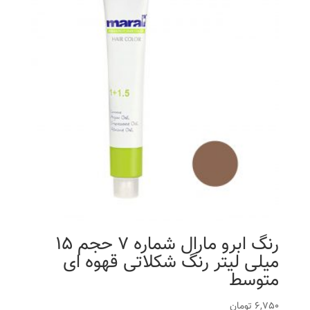
رنگ ابرو مارال شماره 7 حجم 15
میلی لیتر رنگ شکلاتی قهوه ای
متوسط
6,750
تومان