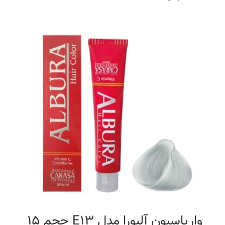
واریاسیون آلبورا مدل E13 حجم 15