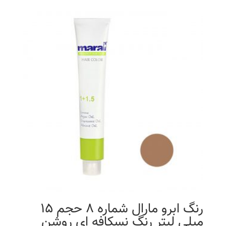
رنگ ابرو مارال شماره 8 حجم 15
میلی لیتر رنگ نسکافه ای روشن