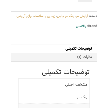
والانسی
سری
دسته:
آرایش مو
,
رنگ مو و ابرو
,
زیبایی و سلامت
,
لوازم آرایشی
روشن
کننده
Brand:
والانسی
شماره
90.000
حجم
توضیحات تکمیلی
100
میلی
نظرات (0)
لیتر
رنگ
توضیحات تکمیلی
سوپر
یخی
مشخصه اصلی
عدد
رنگ مو