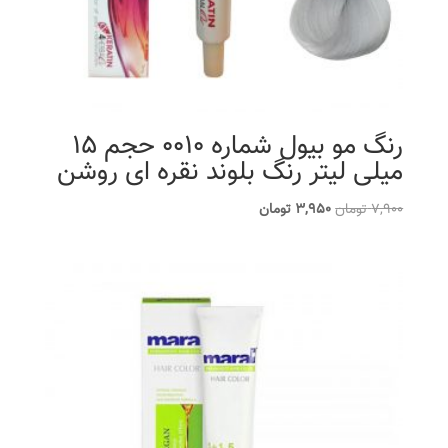
رنگ مو بیول شماره 0010 حجم 15
میلی لیتر رنگ بلوند نقره ای روشن
قیمت
قیمت
7,900
تومان
3,950
تومان
اصلی
فعلی
7,900 تومان
3,950 تومان
بود.
است.