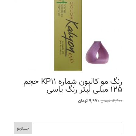
رنگ مو کالیون شماره KP11 حجم
125 میلی لیتر رنگ یاسی
قیمت
قیمت
16,900
تومان
9,970
تومان
اصلی
فعلی
16,900 تومان
9,970 تومان
بود.
است.