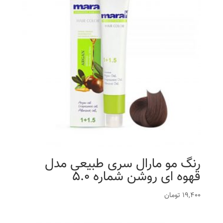
رنگ مو مارال سری طبیعی مدل
قهوه ای روشن شماره 5.0
19,400
تومان