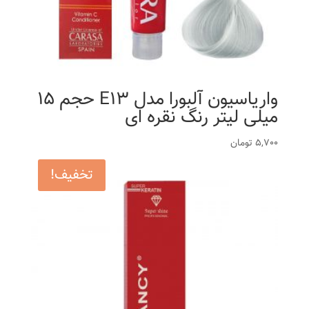
واریاسیون آلبورا مدل E13 حجم 15
میلی لیتر رنگ نقره ای
5,700
تومان
تخفیف!