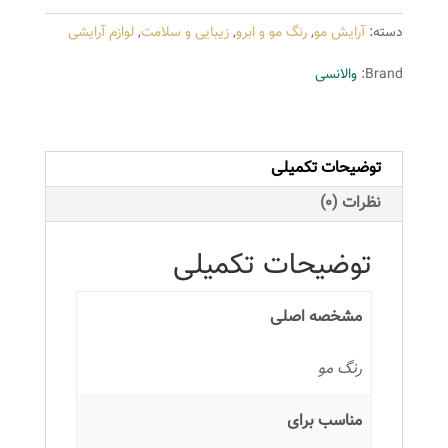
سری
دسته:
آرایش مو
,
رنگ مو و ابرو
,
زیبایی و سلامت
,
لوازم آرایشی
بژ
مدل
Brand:
والانسی
بلوند
بژ
خیلی
توضیحات تکمیلی
روشن
شماره
نظرات (0)
B8
عدد
توضیحات تکمیلی
مشخصه اصلی
رنگ مو
مناسب برای