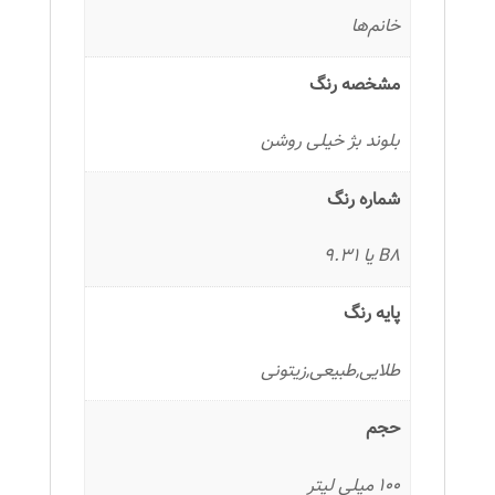
خانم‌ها
مشخصه رنگ
بلوند بژ خیلی روشن
شماره رنگ
B8 یا 9.31
پایه رنگ
طلایی,طبیعی,زیتونی
حجم
100 میلی لیتر