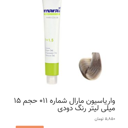
واریاسیون مارال شماره 011 حجم 15
میلی لیتر رنگ دودی
5,850
تومان