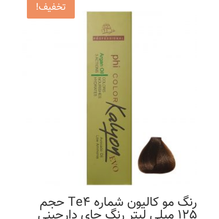
تخفیف!
رنگ مو کالیون شماره Te4 حجم
125 میلی لیتر رنگ چای دارچینی