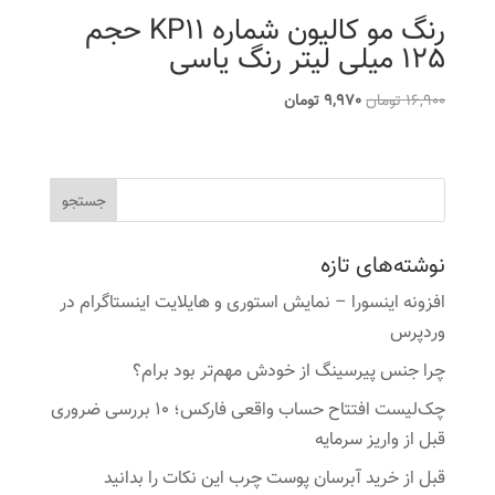
رنگ مو کالیون شماره KP11 حجم
125 میلی لیتر رنگ یاسی
قیمت
قیمت
16,900
تومان
9,970
تومان
اصلی
فعلی
16,900 تومان
9,970 تومان
بود.
است.
نوشته‌های تازه
افزونه اینسورا – نمایش استوری و هایلایت اینستاگرام در
وردپرس
چرا جنس پیرسینگ از خودش مهم‌تر بود برام؟
چک‌لیست افتتاح حساب واقعی فارکس؛ ۱۰ بررسی ضروری
قبل از واریز سرمایه
قبل از خرید آبرسان پوست چرب این نکات را بدانید