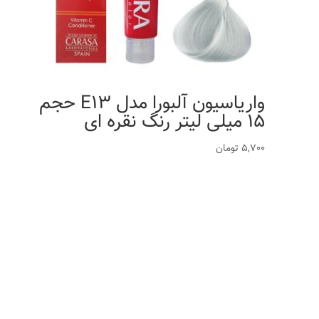
واریاسیون آلبورا مدل E13 حجم
15 میلی لیتر رنگ نقره ای
5,700
تومان