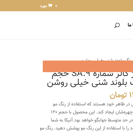
0 مورد
ما
رنگ مو نیو پرستیژ کالر شماره SA.9 حجم
قیمت
1
تومان
فعلی
ول در ظاهر خود هستند که استفاده از رنگ مو
16,800 تومان
13,800 تومان
می‌تواند این تغییر چشمگیر را در چهره‌شان ایجاد کند. این محصول با حجم 120
است.
 در حد متوسط جوابگو خواهد بود.آنیکا به شما
 را با استفاده از این رنگ مو پوشش دهید. رنگ مو