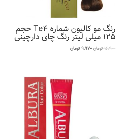
رنگ مو کالیون شماره Te4 حجم
125 میلی لیتر رنگ چای دارچینی
قیمت
قیمت
16,900
تومان
9,970
تومان
اصلی
فعلی
16,900 تومان
9,970 تومان
بود.
است.