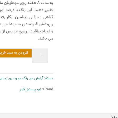
به مدت 8 هفته روی موهایتا
تغییر دهید، این رنگ با درصد آم
گیاهی و مولتی ویتامین، بکار رفت
و پوشش قدرتمندی به موها می ده
و ايجاد براقيت برروي مو پس از م
مي باشد.
رنگ
افزودن به سبد خرید
مو
نیو
پرستیژ
دسته:
آرایش مو
,
رنگ مو و ابرو
,
زیبای
کالر
شماره
Brand:
نیو پرستیژ کالر
SA.9
حجم
120
میلی