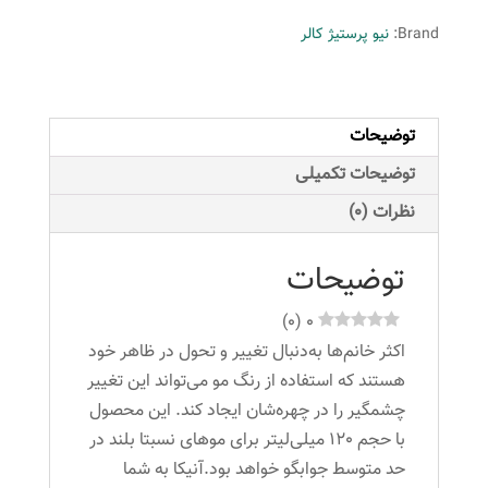
شماره
Brand:
نیو پرستیژ کالر
PI.8
حجم
120
توضیحات
میلی
لیتر
توضیحات تکمیلی
رنگ
نظرات (0)
صورتی
روشن
توضیحات
عدد
)
0
(
0
اکثر خانم‌ها به‌دنبال تغییر و تحول در ظاهر خود
هستند که استفاده از رنگ مو می‌تواند این تغییر
چشمگیر را در چهره‌شان ایجاد کند. این محصول
با حجم 120 میلی‌لیتر برای موهای نسبتا بلند در
حد متوسط جوابگو خواهد بود.آنیکا به شما