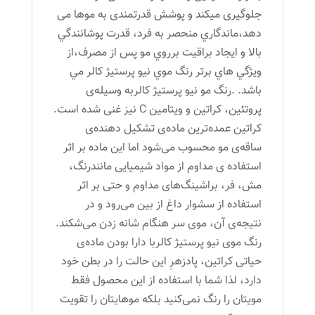
جلوگیری میکند و پوشش قدرتمندی به موها می
دهد،ماندگاري منحصر به فرد، قدرت پوشانندگي
بالا و ايجاد براقيت برروي مو پس از مصرف،از
ويژگي هاي برتر رنگ موي نیو پرستیژ کالر مي
باشد. .رنگ مو نیو پرستیژ کالربه وسیله‌ی
پروتئین، کراتین و ویتامین C نیز غنی شده است.
کراتین عمده‌ترین ماده‌ی تشکیل دهنده‌ی
ساقه‌ی مو محسوب می‌شود اما این ماده بر اثر
استفاده ی مداوم از مواد شیمیایی مانندرنگ،
مش، فر، براشینگ‌های مداوم و حتی بر اثر
استفاده از سشوار داغ از بین می‌رود و در
نتیجه‌ی آن، موی سر هنگام شانه زدن می‌شکند.
رنگ موی نیو پرستیژ کالربا دارا بودن ماده‌ی
حیاتی کراتین، پادزهرِ این حالت را در بطن خود
دارد، لذا شما با استفاده از این محصول فقط
مویتان را رنگ نمی‌کنید بلکه موهایتان را تقویت