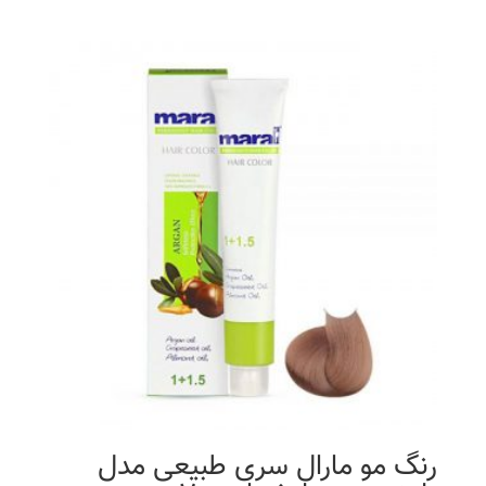
اصلی
فعلی
16,900 تومان
9,970 تومان
بود.
است.
رنگ مو مارال سری طبیعی مدل