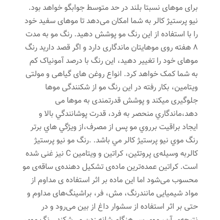
برای موهای نسبتا بلند در حد متوسط جوابگو خواهد بود.
نیو پرستیژ کالر به شما امکان می‌دهد تا موهای سفید خود
را با استفاده از این رنگ مو پوشش دهید. رنگ مو به مدت
8 هفته روی موهایتان ماندگاری دارد و اگر قصد دارید رنگ
موهای خود را تغییر دهید، این رنگ با درصد آمونیاک کم
به شما کمک خواهد کرد. انواع روغن های گیاهی و مولتی
ویتامین، بکار رفته در این رنگ مو از شکنندگی موها
جلوگیری میکند و پوشش قدرتمندی به موها می
دهد،ماندگاري منحصر به فرد، قدرت پوشانندگي بالا و
ايجاد براقيت برروي مو پس از مصرف،از ويژگي هاي برتر
رنگ موي نیو پرستیژ کالر مي باشد. .رنگ مو نیو پرستیژ
کالربه وسیله‌ی پروتئین، کراتین و ویتامین C نیز غنی شده
است. کراتین عمده‌ترین ماده‌ی تشکیل دهنده‌ی ساقه‌ی مو
محسوب می‌شود اما این ماده بر اثر استفاده ی مداوم از
مواد شیمیایی مانندرنگ، مش، فر، براشینگ‌های مداوم و
حتی بر اثر استفاده از سشوار داغ از بین می‌رود و در