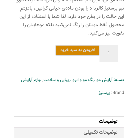
نتیجه‌ی آن، موی سر هنگام شانه زدن می‌شکند. رنگ موی
نیو پرستیژ کالربا دارا بودن ماده‌ی حیاتی کراتین، پادزهرِ
این حالت را در بطن خود دارد، لذا شما با استفاده از این
محصول فقط مویتان را رنگ نمی‌کنید بلکه موهایتان را
تقویت نیز می‌کنید.
رنگ
افزودن به سبد خرید
مو
نیو
پرستیژ
دسته:
آرایش مو
,
رنگ مو و ابرو
,
زیبایی و سلامت
,
لوازم آرایشی
کالر
شماره
Brand:
پرستیژ
6.65
حجم
120
توضیحات
میلی
لیتر
توضیحات تکمیلی