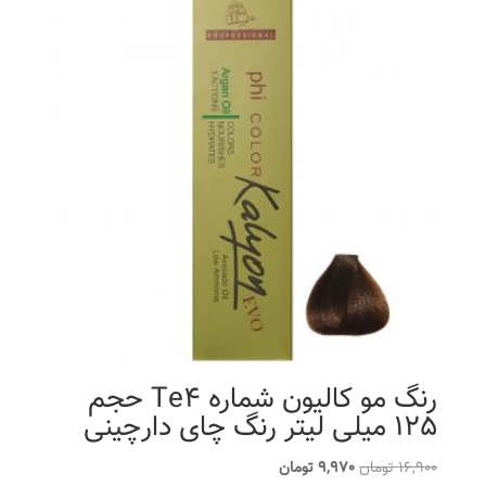
رنگ مو کالیون شماره Te4 حجم
125 میلی لیتر رنگ چای دارچینی
قیمت
قیمت
16,900
تومان
9,970
تومان