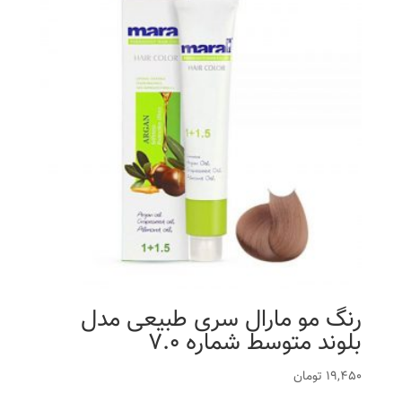
رنگ مو مارال سری طبیعی مدل
بلوند متوسط شماره 7.0
19,450
تومان