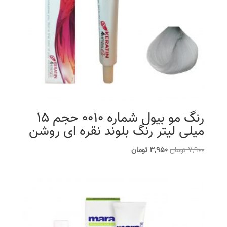
رنگ مو بیول شماره 0010 حجم 15
میلی لیتر رنگ بلوند نقره ای روشن
قیمت
قیمت
7,900
تومان
3,950
تومان
اصلی
فعلی
7,900 تومان
3,950 تومان
بود.
است.