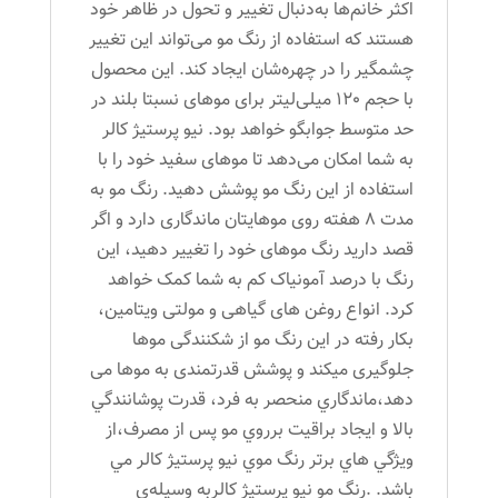
عدد
اکثر خانم‌ها به‌دنبال تغییر و تحول در ظاهر خود
هستند که استفاده از رنگ مو می‌تواند این تغییر
چشمگیر را در چهره‌شان ایجاد کند. این محصول
با حجم 120 میلی‌لیتر برای موهای نسبتا بلند در
حد متوسط جوابگو خواهد بود. نیو پرستیژ کالر
به شما امکان می‌دهد تا موهای سفید خود را با
استفاده از این رنگ مو پوشش دهید. رنگ مو به
مدت 8 هفته روی موهایتان ماندگاری دارد و اگر
قصد دارید رنگ موهای خود را تغییر دهید، این
رنگ با درصد آمونیاک کم به شما کمک خواهد
کرد. انواع روغن های گیاهی و مولتی ویتامین،
بکار رفته در این رنگ مو از شکنندگی موها
جلوگیری میکند و پوشش قدرتمندی به موها می
دهد،ماندگاري منحصر به فرد، قدرت پوشانندگي
بالا و ايجاد براقيت برروي مو پس از مصرف،از
ويژگي هاي برتر رنگ موي نیو پرستیژ کالر مي
باشد. .رنگ مو نیو پرستیژ کالربه وسیله‌ی