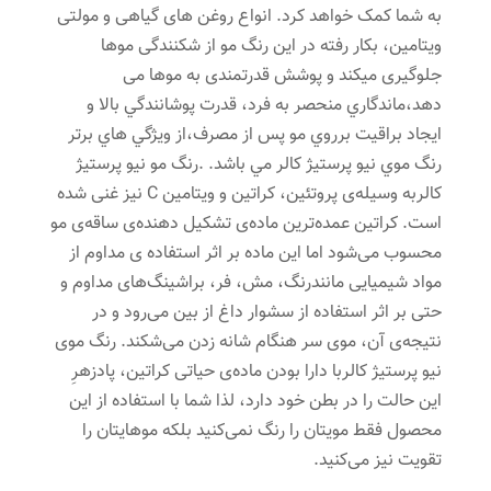
به شما کمک خواهد کرد. انواع روغن های گیاهی و مولتی
ویتامین، بکار رفته در این رنگ مو از شکنندگی موها
جلوگیری میکند و پوشش قدرتمندی به موها می
دهد،ماندگاري منحصر به فرد، قدرت پوشانندگي بالا و
ايجاد براقيت برروي مو پس از مصرف،از ويژگي هاي برتر
رنگ موي نیو پرستیژ کالر مي باشد. .رنگ مو نیو پرستیژ
کالربه وسیله‌ی پروتئین، کراتین و ویتامین C نیز غنی شده
است. کراتین عمده‌ترین ماده‌ی تشکیل دهنده‌ی ساقه‌ی مو
محسوب می‌شود اما این ماده بر اثر استفاده ی مداوم از
مواد شیمیایی مانندرنگ، مش، فر، براشینگ‌های مداوم و
حتی بر اثر استفاده از سشوار داغ از بین می‌رود و در
نتیجه‌ی آن، موی سر هنگام شانه زدن می‌شکند. رنگ موی
نیو پرستیژ کالربا دارا بودن ماده‌ی حیاتی کراتین، پادزهرِ
این حالت را در بطن خود دارد، لذا شما با استفاده از این
محصول فقط مویتان را رنگ نمی‌کنید بلکه موهایتان را
تقویت نیز می‌کنید.