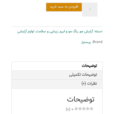
رنگ
افزودن به سبد خرید
مو
نیو
پرستیژ
دسته:
آرایش مو
,
رنگ مو و ابرو
,
زیبایی و سلامت
,
لوازم آرایشی
کالر
سری
Brand:
پرستیژ
Natural
شماره
4
توضیحات
حجم
120
توضیحات تکمیلی
میلی
نظرات (0)
لیتر
رنگ
توضیحات
قهوه
ای
)
0
(
0