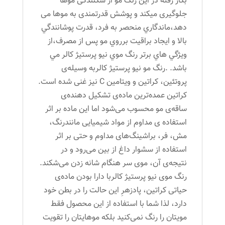
بکار رفته در این رنگ مو از شکنندگی موها
جلوگیری میکند و پوشش قدرتمندی به موها می
دهد،ماندگاري منحصر به فرد، قدرت پوشانندگي
بالا و ايجاد براقيت برروي مو پس از مصرف،از
ويژگي هاي برتر رنگ موي نیو پرستیژ کالر مي
باشد. .رنگ مو نیو پرستیژ کالربه وسیله‌ی
پروتئین، کراتین و ویتامین C نیز غنی شده است.
کراتین عمده‌ترین ماده‌ی تشکیل دهنده‌ی
ساقه‌ی مو محسوب می‌شود اما این ماده بر اثر
استفاده ی مداوم از مواد شیمیایی مانندرنگ،
مش، فر، براشینگ‌های مداوم و حتی بر اثر
استفاده از سشوار داغ از بین می‌رود و در
نتیجه‌ی آن، موی سر هنگام شانه زدن می‌شکند.
رنگ موی نیو پرستیژ کالربا دارا بودن ماده‌ی
حیاتی کراتین، پادزهرِ این حالت را در بطن خود
دارد، لذا شما با استفاده از این محصول فقط
مویتان را رنگ نمی‌کنید بلکه موهایتان را تقویت