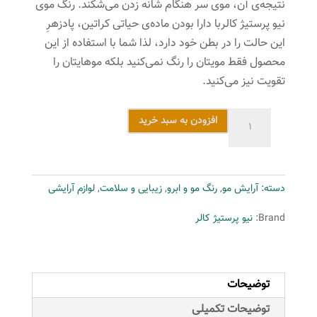
نتیجه‌ی آن، موی سر هنگام شانه زدن می‌شکند. رنگ موی
نیو پرستیژ کالربا دارا بودن ماده‌ی حیاتی کراتین، پادزهرِ
این حالت را در بطن خود دارد، لذا شما با استفاده از این
محصول فقط مویتان را رنگ نمی‌کنید بلکه موهایتان را
تقویت نیز می‌کنید.
رنگ
افزودن به سبد خرید
مو
نیو
پرستیژ
دسته:
آرایش مو
,
رنگ مو و ابرو
,
زیبایی و سلامت
,
لوازم آرایشی
کالر
سری
Brand:
نیو پرستیژ کالر
Natural
شماره
3
توضیحات
حجم
120
توضیحات تکمیلی