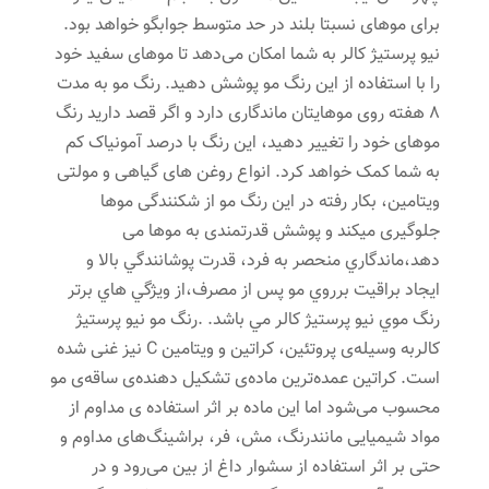
برای موهای نسبتا بلند در حد متوسط جوابگو خواهد بود.
نیو پرستیژ کالر به شما امکان می‌دهد تا موهای سفید خود
را با استفاده از این رنگ مو پوشش دهید. رنگ مو به مدت
8 هفته روی موهایتان ماندگاری دارد و اگر قصد دارید رنگ
موهای خود را تغییر دهید، این رنگ با درصد آمونیاک کم
به شما کمک خواهد کرد. انواع روغن های گیاهی و مولتی
ویتامین، بکار رفته در این رنگ مو از شکنندگی موها
جلوگیری میکند و پوشش قدرتمندی به موها می
دهد،ماندگاري منحصر به فرد، قدرت پوشانندگي بالا و
ايجاد براقيت برروي مو پس از مصرف،از ويژگي هاي برتر
رنگ موي نیو پرستیژ کالر مي باشد. .رنگ مو نیو پرستیژ
کالربه وسیله‌ی پروتئین، کراتین و ویتامین C نیز غنی شده
است. کراتین عمده‌ترین ماده‌ی تشکیل دهنده‌ی ساقه‌ی مو
محسوب می‌شود اما این ماده بر اثر استفاده ی مداوم از
مواد شیمیایی مانندرنگ، مش، فر، براشینگ‌های مداوم و
حتی بر اثر استفاده از سشوار داغ از بین می‌رود و در