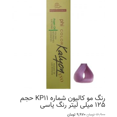
رنگ مو کالیون شماره KP11 حجم
125 میلی لیتر رنگ یاسی
قیمت
قیمت
16,900
تومان
9,970
تومان