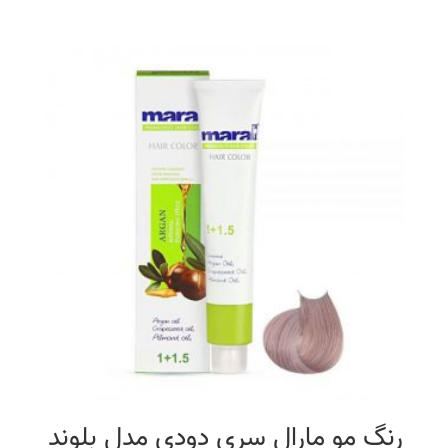
اصلی
فعلی
16,900 تومان
9,970 تومان
بود.
است.
رنگ مو مارال سری دودی مدل بلوند