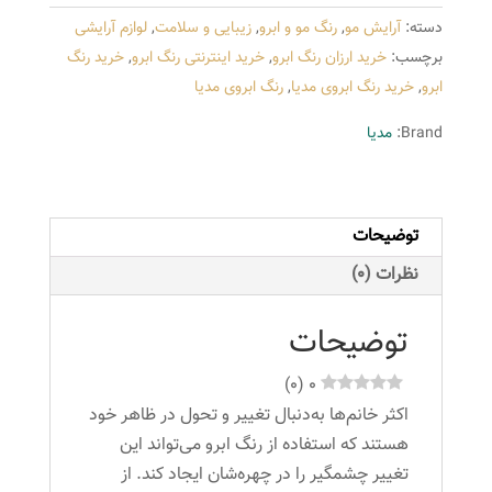
سری
دسته:
آرایش مو
,
رنگ مو و ابرو
,
زیبایی و سلامت
,
لوازم آرایشی
طبیعی
برچسب:
خرید ارزان رنگ ابرو
,
خرید اینترنتی رنگ ابرو
,
خرید رنگ
شماره
ابرو
,
خرید رنگ ابروی مدیا
,
رنگ ابروی مدیا
3
رنگ
Brand:
مدیا
قهوه
ای
تیره
توضیحات
عدد
نظرات (0)
توضیحات
)
0
(
0
اکثر خانم‌ها به‌دنبال تغییر و تحول در ظاهر خود
هستند که استفاده از رنگ ابرو می‌تواند این
تغییر چشمگیر را در چهره‌شان ایجاد کند. از