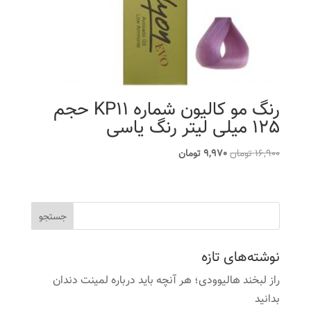
رنگ مو کالیون شماره KP11 حجم
125 میلی لیتر رنگ یاسی
قیمت
قیمت
16,900
تومان
9,970
تومان
اصلی
فعلی
16,900 تومان
9,970 تومان
بود.
است.
نوشته‌های تازه
راز لبخند هالیوودی؛ هر آنچه باید درباره لمینت دندان
بدانید