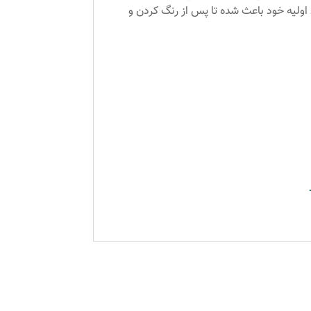
ها سپرو با ترکیب 7 روغن غنی کننده در ترکیب مواد اولیه خود باعث شده تا پس از رنگ کردن و