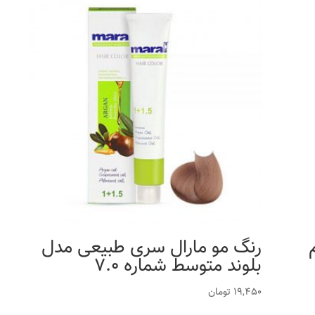
 حجم
رنگ مو مارال سری طبیعی مدل
بلوند متوسط شماره 7.0
19,450
تومان