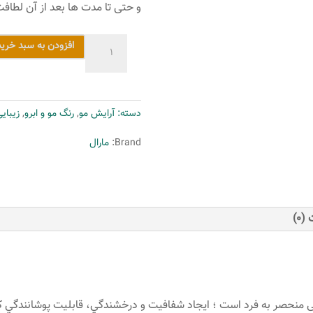
و حتی تا مدت ها بعد از آن لطاف
رنگ
افزودن به سبد خرید
مو
مارال
شماره
دسته:
آرایش مو
,
رنگ مو و ابرو
,
زیبای
12.21
حجم
Brand:
مارال
100
میلی
لیتر
رنگ
(0)
یخی
قطبی
عدد
 منحصر به فرد است ؛ ايجاد شفافيت و درخشندگي، قابليت پوشانندگي كام