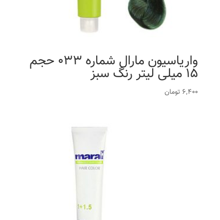
واریاسیون مارال شماره 033 حجم
15 میلی لیتر رنگ سبز
6,400
تومان