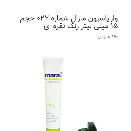
واریاسیون مارال شماره 022 حجم
15 میلی لیتر رنگ نقره ای
5,690
تومان