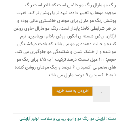
رنگ مو مارال رنگ مو دائمی است که قادر است رنگ
موجود موها رو تغییر داده، تیره تر یا روشن تر کند. قدرت
پوشش رنگ مو مارال برای موهای خاکستری عالی بوده و
در هر شرایطی کاملا پایدار است. رنگ مو مارال حاوی روغن
آرگان، روغن هسته ی انگور، روغن بادام، ویتامین، نرم
کننده و حالت دهنده ی مو می باشد که باعث درخشندگی
مو شده و از خشک شدن و شکنندگی مو جلوگیری می کند.
حجم: ۱۰۰ میل نسبت درصد ترکیب ۱ به ۱/۵ برای رنگ مو
های معمولی اکسیدان ۶ درصد و رنگ موهای روشن کننده
۱ به ۲ اکسیدان ۹ درصد مارال می باشد.
رنگ
افزودن به سبد خرید
مو
مارال
سری
دسته:
آرایش مو
,
رنگ مو و ابرو
,
زیبایی و سلامت
,
لوازم آرایشی
قرمز
مدل