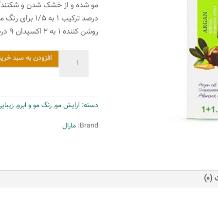
روشن کننده ۱ به ۲ اکسیدان ۹ درصد مارال می باشد.
رنگ
افزودن به سبد خرید
مو
مارال
سری
دسته:
آرایش مو
,
رنگ مو و ابرو
,
زیبای
طبیعی
مدل
Brand:
مارال
قهوه
ای
روشن
شماره
(0)
5.0
عدد