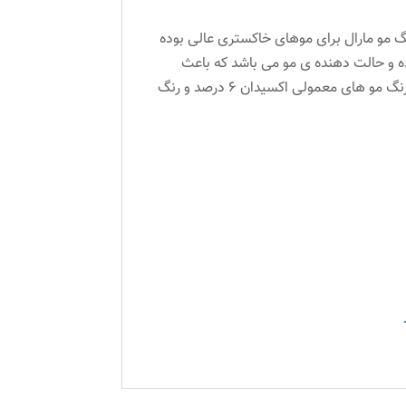
گ مو مارال برای موهای خاکستری عالی بوده
نده و حالت دهنده ی مو می باشد که باعث
درخشندگی مو شده و از خشک شدن و شکنندگی مو جلوگیری می کند. حجم: ۱۰۰ میل نسبت درصد ترکیب ۱ به ۱/۵ برای رنگ مو های معمولی اکسیدان ۶ درصد و رنگ